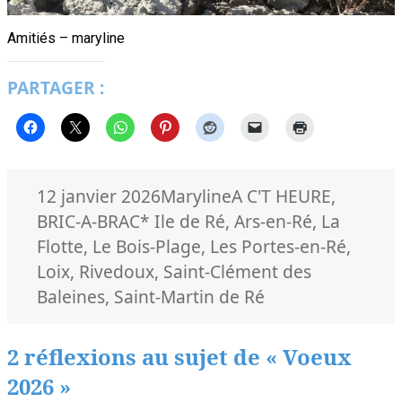
Amitiés – maryline
PARTAGER :
Publié
Auteur
Catégories
12 janvier 2026
Maryline
A C'T HEURE
,
le
Mots-
BRIC-A-BRAC
* Ile de Ré
,
Ars-en-Ré
,
La
clés
Flotte
,
Le Bois-Plage
,
Les Portes-en-Ré
,
Loix
,
Rivedoux
,
Saint-Clément des
Baleines
,
Saint-Martin de Ré
2 réflexions au sujet de « Voeux
2026 »