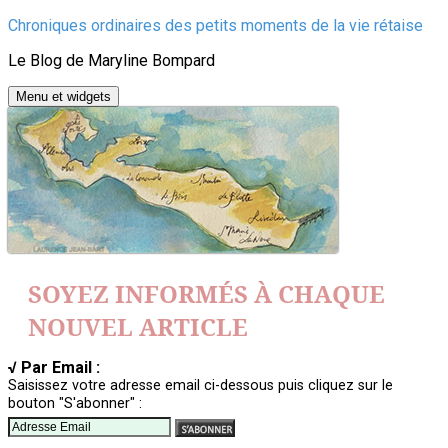
Aller
Chroniques ordinaires des petits moments de la vie rétaise
au
Le Blog de Maryline Bompard
contenu
Menu et widgets
SOYEZ INFORMÉS À CHAQUE
NOUVEL ARTICLE
√ Par Email :
Saisissez votre adresse email ci-dessous puis cliquez sur le
bouton "S'abonner" :