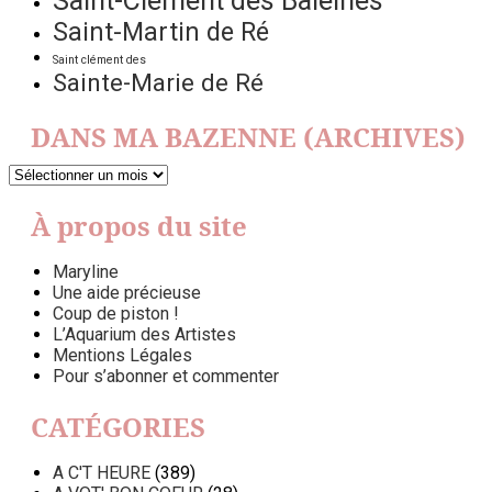
Saint-Clément des Baleines
Saint-Martin de Ré
Saint clément des
Sainte-Marie de Ré
DANS MA BAZENNE (ARCHIVES)
DANS
MA
BAZENNE
À propos du site
(ARCHIVES)
Maryline
Une aide précieuse
Coup de piston !
L’Aquarium des Artistes
Mentions Légales
Pour s’abonner et commenter
CATÉGORIES
A C'T HEURE
(389)