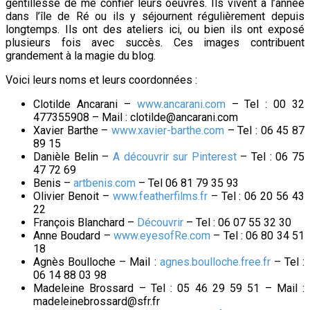
gentillesse de me confier leurs oeuvres. Ils vivent à l’année
dans l’île de Ré ou ils y séjournent régulièrement depuis
longtemps. Ils ont des ateliers ici, ou bien ils ont exposé
plusieurs fois avec succès. Ces images contribuent
grandement à la magie du blog.
Voici leurs noms et leurs coordonnées :
Clotilde Ancarani –
www.ancarani.com
– Tel : 00 32
477355908 – Mail : clotilde@ancarani.com
Xavier Barthe –
www.xavier-barthe.com
– Tel : 06 45 87
89 15
Danièle Belin –
A découvrir sur Pinterest
– Tel : 06 75
47 72 69
Benis –
artbenis.com
– Tel 06 81 79 35 93
Olivier Benoit –
www.featherfilms.fr
– Tel : 06 20 56 43
22
François Blanchard –
Découvrir
– Tel : 06 07 55 32 30
Anne Boudard –
www.eyesofRe.com
– Tel : 06 80 34 51
18
Agnès Boulloche – Mail :
agnes.boulloche.free.fr
– Tel :
06 14 88 03 98
Madeleine Brossard – Tel : 05 46 29 59 51 – Mail :
madeleinebrossard@sfr.fr