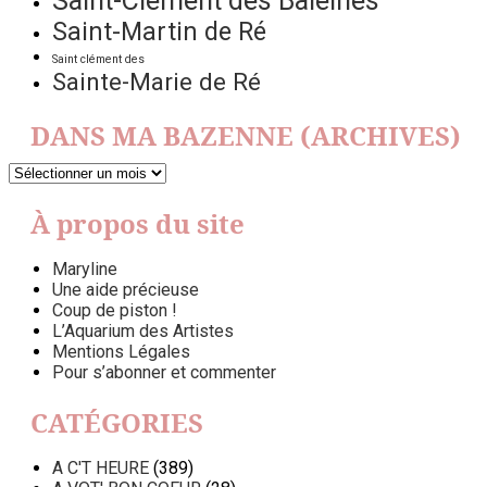
Saint-Clément des Baleines
Saint-Martin de Ré
Saint clément des
Sainte-Marie de Ré
DANS MA BAZENNE (ARCHIVES)
DANS
MA
BAZENNE
À propos du site
(ARCHIVES)
Maryline
Une aide précieuse
Coup de piston !
L’Aquarium des Artistes
Mentions Légales
Pour s’abonner et commenter
CATÉGORIES
A C'T HEURE
(389)