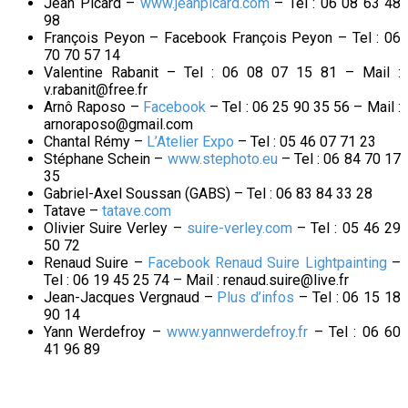
Jean Picard –
www.jeanpicard.com
– Tel : 06 08 63 48
98
François Peyon – Facebook François Peyon – Tel : 06
70 70 57 14
Valentine Rabanit – Tel : 06 08 07 15 81 – Mail :
v.rabanit@free.fr
Arnô Raposo –
Facebook
– Tel : 06 25 90 35 56 – Mail :
arnoraposo@gmail.com
Chantal Rémy –
L’Atelier Expo
– Tel : 05 46 07 71 23
Stéphane Schein –
www.stephoto.eu
– Tel : 06 84 70 17
35
Gabriel-Axel Soussan (GABS) – Tel : 06 83 84 33 28
Tatave –
tatave.com
Olivier Suire Verley –
suire-verley.com
– Tel : 05 46 29
50 72
Renaud Suire –
Facebook Renaud Suire Lightpainting
–
Tel : 06 19 45 25 74 – Mail : renaud.suire@live.fr
Jean-Jacques Vergnaud –
Plus d’infos
– Tel : 06 15 18
90 14
Yann Werdefroy –
www.yannwerdefroy.fr
– Tel : 06 60
41 96 89