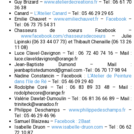
Guy Brizard –
www.atelierdecreations.fr
– Tel : 06 61 70
36 38
Canard –
L’Atelier Canard
– Tel : 05 46 29 29 65
Emilie Chauvet –
www.emiliechauvet.fr
–
Facebook
–
Tel : 06 73 75 54 31
Chasseurs de coeurs Facebook –
www.facebook.com/chasseursdecoeurs
– Julie
Lipinski (06 33 44 07 73) et Thibault Chenaille (06 13 26
11 08)
Luce Clavel-Davignon – Tel : 06 72 40 74 16 – Mail :
luce.claveldavignon@orange.fr
Jean-Baptiste Dumond – Mail :
jeanbaptistedumond@gmail.com -Tel : 06 70 17 98 94
Nadine Constancin – Facebook :
L’Atelier de Peinture
dans l’Ile de Ré
– Tel : 05 46 09 29 40
Rodolphe Coré – Tel : 06 83 89 33 48 – Mail :
rodolphecore@orange.fr
Valérie Dawlat-Dumoulin – Tel : 06 81 36 66 89 – Mail :
triniteck@wanadoo.fr
Philippe Deschamps –
www.philippedeschamps.fr
–
Tel : 05 46 29 46 96
Samuel Blaizeau –
Facebook : 2Baat
Isabelle Druon –
www.isabelle-druon.com
– Tel : 06 62
72 10 87