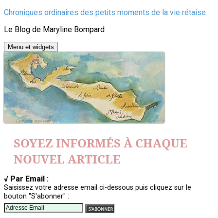
Aller
Chroniques ordinaires des petits moments de la vie rétaise
au
Le Blog de Maryline Bompard
contenu
Menu et widgets
SOYEZ INFORMÉS À CHAQUE
NOUVEL ARTICLE
√ Par Email :
Saisissez votre adresse email ci-dessous puis cliquez sur le
bouton "S'abonner" :