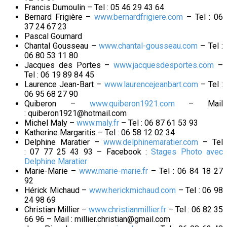
Francis Dumoulin – Tel : 05 46 29 43 64
Bernard Frigière –
www.bernardfrigiere.com
– Tel : 06
37 24 67 23
Pascal Goumard
Chantal Gousseau –
www.chantal-gousseau.com
– Tel :
06 80 53 11 80
Jacques des Portes –
www.jacquesdesportes.com
–
Tel : 06 19 89 84 45
Laurence Jean-Bart –
www.laurencejeanbart.com
– Tel :
06 95 68 27 90
Quiberon –
www.quiberon1921.com
– Mail
: quiberon1921@hotmail.com
Michel Maly –
www.maly.fr
– Tel : 06 87 61 53 93
Katherine Margaritis – Tel : 06 58 12 02 34
Delphine Maratier –
www.delphinemaratier.com
– Tel
: 07 77 25 43 93 – Facebook :
Stages Photo avec
Delphine Maratier
Marie-Marie –
www.marie-marie.fr
– Tel : 06 84 18 27
92
Hérick Michaud –
www.herickmichaud.com
– Tel : 06 98
24 98 69
Christian Millier –
www.christianmillier.fr
– Tel : 06 82 35
66 96 – Mail : millier.christian@gmail.com