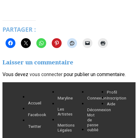
PARTAGER :
Laisser un commentaire
Vous devez
vous connecter
pour publier un commentaire.
Profil
Maryline
Connexion
Inscription
Accueil
Aide
Les
Déconnexion
Artistes
Facebook
Mot
de
passe
Mentions
Twitter
oublié
Légales