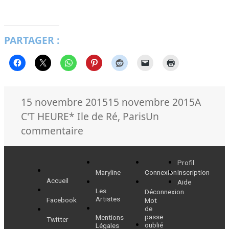
PARTAGER :
Publié
Catégo
15 novembre 2015
15 novembre 2015
A
le
Mots-
C'T HEURE
* Ile de Ré
,
Paris
Un
clés
sur
commentaire
Vendredi
13
Profil
novembre
Maryline
Connexion
Inscription
Accueil
Aide
2015
Les
Déconnexion
Artistes
Facebook
Mot
de
passe
Mentions
Twitter
oublié
Légales