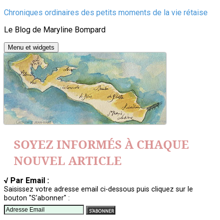
Aller
Chroniques ordinaires des petits moments de la vie rétaise
au
Le Blog de Maryline Bompard
contenu
Menu et widgets
SOYEZ INFORMÉS À CHAQUE
NOUVEL ARTICLE
√ Par Email :
Saisissez votre adresse email ci-dessous puis cliquez sur le
bouton "S'abonner" :