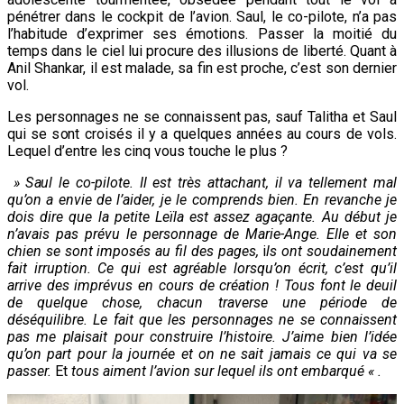
pénétrer dans le cockpit de l’avion. Saul, le co-pilote, n’a pas
l’habitude d’exprimer ses émotions. Passer la moitié du
temps dans le ciel lui procure des illusions de liberté. Quant à
Anil Shankar, il est malade, sa fin est proche, c’est son dernier
vol.
Les personnages ne se connaissent pas, sauf Talitha et Saul
qui se sont croisés il y a quelques années au cours de vols.
Lequel d’entre les cinq vous touche le plus ?
» Saul le co-pilote. Il est très attachant, il va tellement mal
qu’on a envie de l’aider, je le comprends bien. En revanche je
dois dire que la petite Leïla est assez agaçante. Au début je
n’avais pas prévu le personnage de Marie-Ange. Elle et son
chien se sont imposés au fil des pages,
i
ls ont soudainement
fait irruption. Ce qui est agréable lorsqu’on écrit, c’est qu’il
arrive des imprévus en cours de création !
Tous font le deuil
de quelque chose, chacun traverse une période de
déséquilibre. Le fait que les personnages ne se connaissent
pas me plaisait pour construire l’histoire. J’aime bien l’idée
qu’on part pour la journée et on ne sait jamais ce qui va se
passer.
Et
tous aiment l’avion sur lequel ils ont embarqué
« .