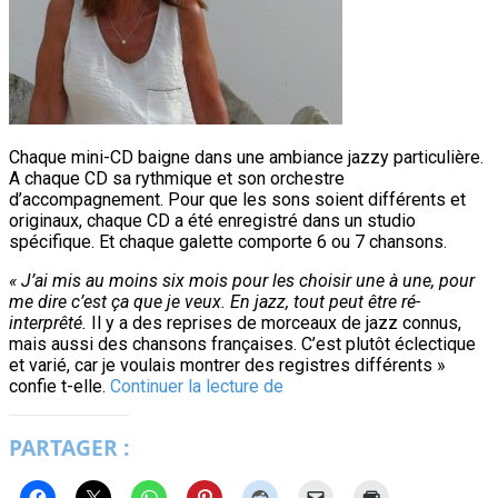
Chaque mini-CD baigne dans une ambiance jazzy particulière.
A chaque CD sa rythmique et son orchestre
d’accompagnement. Pour que les sons soient différents et
originaux, chaque CD a été enregistré dans un studio
spécifique. Et chaque galette comporte 6 ou 7 chansons.
« J’ai mis au moins six mois pour les choisir une à une, pour
me dire c’est ça que je veux.
En jazz, tout peut être ré-
interprêté.
Il y a des reprises de morceaux de jazz connus,
mais aussi des chansons françaises. C’est plutôt éclectique
et varié, car je voulais montrer des registres différents »
Patricia
confie t-elle.
Continuer la lecture de
Bonner,
A
PARTAGER :
Song
for
You