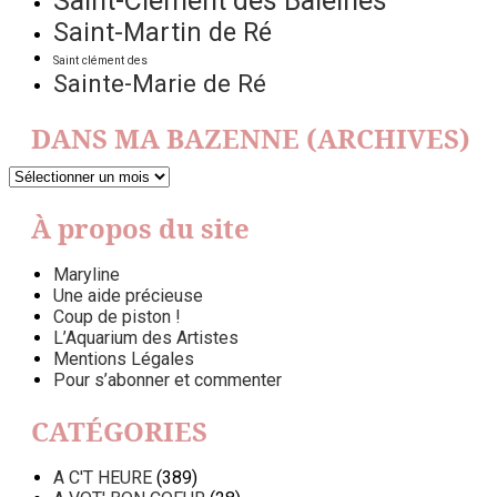
Saint-Clément des Baleines
Saint-Martin de Ré
Saint clément des
Sainte-Marie de Ré
DANS MA BAZENNE (ARCHIVES)
DANS
MA
BAZENNE
À propos du site
(ARCHIVES)
Maryline
Une aide précieuse
Coup de piston !
L’Aquarium des Artistes
Mentions Légales
Pour s’abonner et commenter
CATÉGORIES
A C'T HEURE
(389)