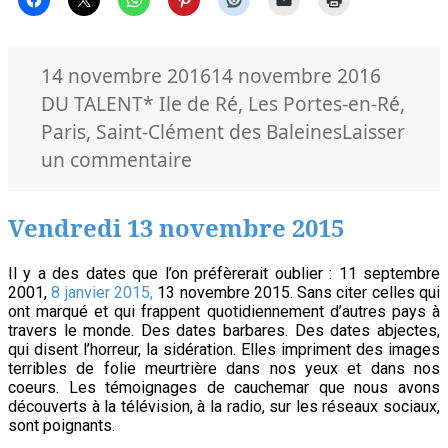
Publié
Catégo
14 novembre 2016
14 novembre 2016
le
Mots-
DU TALENT
* Ile de Ré
,
Les Portes-en-Ré
,
clés
Paris
,
Saint-Clément des Baleines
Laisser
sur
un commentaire
Patricia
Bonner,
Vendredi 13 novembre 2015
A
Song
Il y a des dates que l’on préfèrerait oublier : 11 septembre
2001,
8 janvier 2015,
13 novembre 2015. Sans citer celles qui
for
ont marqué et qui frappent quotidiennement d’autres pays à
You
travers le monde. Des dates barbares. Des dates abjectes,
qui disent l’horreur, la sidération. Elles impriment des images
terribles de folie meurtrière dans nos yeux et dans nos
coeurs. Les témoignages de cauchemar que nous avons
découverts à la télévision, à la radio, sur les réseaux sociaux,
sont poignants.