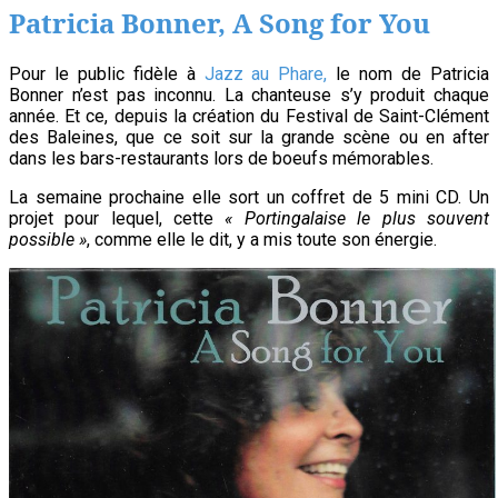
Tiné
Patricia Bonner, A Song for You
dans
le
Pour le public fidèle à
Jazz au Phare,
le nom de Patricia
Bonner n’est pas inconnu. La chanteuse s’y produit chaque
huis-
année. Et ce, depuis la création du Festival de Saint-Clément
clos
des Baleines, que ce soit sur la grande scène ou en after
dans les bars-restaurants lors de boeufs mémorables.
d’un
A
La semaine prochaine elle sort un coffret de 5 mini CD. Un
projet pour lequel, cette
«
Portingalaise le plus souvent
380
possible »
, comme elle le dit, y a mis toute son énergie.