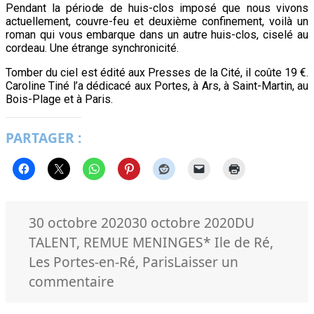
Pendant la période de huis-clos imposé que nous vivons
actuellement, couvre-feu et deuxième confinement, voilà un
roman qui vous embarque dans un autre huis-clos, ciselé au
cordeau. Une étrange synchronicité.
Tomber du ciel est édité aux Presses de la Cité, il coûte 19 €.
Caroline Tiné l’a dédicacé aux Portes, à Ars, à Saint-Martin, au
Bois-Plage et à Paris.
PARTAGER :
Publié
Catégories
30 octobre 2020
30 octobre 2020
DU
le
Mots-
TALENT
,
REMUE MENINGES
* Ile de Ré
,
clés
Les Portes-en-Ré
,
Paris
Laisser un
sur
commentaire
Caroline