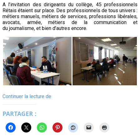
A l’invitation des dirigeants du collège, 45 professionnels
Rétais étaient sur place. Des professionnels de tous univers :
métiers manuels, métiers de services, professions libérales,
avocats, armée, métiers de la communication et
du journalisme, et bien d’autres encore.
Une
Continuer la lecture de
matinée
au
PARTAGER :
Carrefour
des
Métiers
du
collège