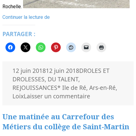
Rochelle.
Ars-
Continuer la lecture de
en-
Ré/Loix,
PARTAGER :
école
aFriKàRé
Publié
Catégories
12 juin 2018
12 juin 2018
DROLES ET
le
DROLESSES
,
DU TALENT
,
Mots-
REJOUISSANCES
* Ile de Ré
,
Ars-en-Ré
,
clés
sur
Loix
Laisser un commentaire
Ars-
en-
Une matinée au Carrefour des
Ré/Loix,
Métiers du collège de Saint-Martin
école