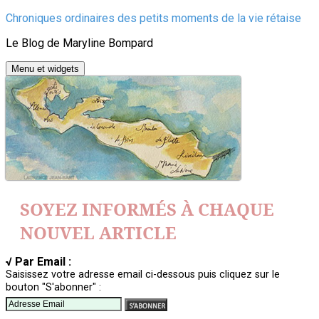
Aller
Chroniques ordinaires des petits moments de la vie rétaise
au
Le Blog de Maryline Bompard
contenu
Menu et widgets
SOYEZ INFORMÉS À CHAQUE
NOUVEL ARTICLE
√ Par Email :
Saisissez votre adresse email ci-dessous puis cliquez sur le
bouton "S'abonner" :