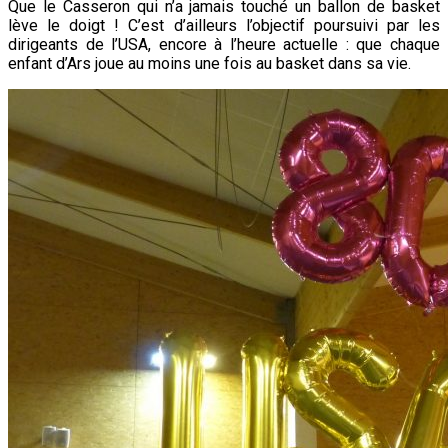
artistiquement
Que le Casseron qui n’a jamais touché un ballon de basket
fêté
lève le doigt ! C’est d’ailleurs l’objectif poursuivi par les
dirigeants de l’USA, encore à l’heure actuelle : que chaque
enfant d’Ars joue au moins une fois au basket dans sa vie.