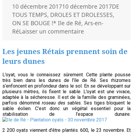
Publié
Catégor
10 décembre 2017
10 décembre 2017
DE
le
TOUS TEMPS
,
DROLES ET DROLESSES
,
Mots-
ON SE BOUGE !
* Ile de Ré
,
Ars-en-
clés
sur
Ré
Laisser un commentaire
Le
basket
Les jeunes Rétais prennent soin de
est
leurs dunes
dans
les
L’oyat, vous le connaissez sûrement. Cette plante pousse
gènes
très bien dans les dunes de l’île de Ré. Ses rhizomes
s’enfoncent en profondeur dans le sol. En se développant sur
d’Ars-
plusieurs mètres, ils fixent le sable. L’oyat est une vivace,
en-
adaptée à la sécheresse. Il est de la famille des graminées,
parfois dénommé
roseau des sables.
Ses tiges bloquent le
Ré
sable éolien.
C’est donc un végétal essentiel pour la
stabilisation de l’espace dunaire.
2 200 oyats viennent d’être plantés. 600, le 23 novembre. Et