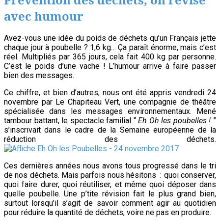
Rétais
avec humour
prennent
soin
Avez-vous une idée du poids de déchets qu’un Français jette
de
chaque jour à poubelle ? 1,6 kg… Ça paraît énorme, mais c’est
réel. Multipliés par 365 jours, cela fait 400 kg par personne.
leurs
C’est le poids d’une vache ! L’humour arrive à faire passer
dunes
bien des messages.
Ce chiffre, et bien d’autres, nous ont été appris vendredi 24
novembre par Le Chapiteau Vert, une compagnie de théâtre
spécialisée dans les messages environnementaux. Mené
tambour battant, le spectacle familial “
Eh Oh les poubelles !
”
s’inscrivait dans le cadre de la Semaine européenne de la
réduction des déchets.
Ces dernières années nous avons tous progressé dans le tri
de nos déchets. Mais parfois nous hésitons : quoi conserver,
quoi faire durer, quoi réutiliser, et même quoi déposer dans
quelle poubelle. Une p’tite révision fait le plus grand bien,
surtout lorsqu’il s’agit de savoir comment agir au quotidien
pour réduire la quantité de déchets, voire ne pas en produire.