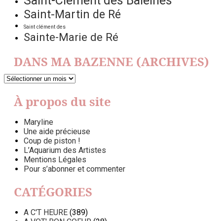
Saint-Clément des Baleines
Saint-Martin de Ré
Saint clément des
Sainte-Marie de Ré
DANS MA BAZENNE (ARCHIVES)
DANS
MA
BAZENNE
À propos du site
(ARCHIVES)
Maryline
Une aide précieuse
Coup de piston !
L’Aquarium des Artistes
Mentions Légales
Pour s’abonner et commenter
CATÉGORIES
A C'T HEURE
(389)