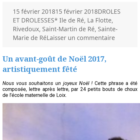
de
Saint-
Publié
Catégories
15 février 2018
15 février 2018
DROLES
Martin
le
Mots-
ET DROLESSES
* Ile de Ré
,
La Flotte
,
clés
Rivedoux
,
Saint-Martin de Ré
,
Sainte-
sur
Marie de Ré
Laisser un commentaire
Une
matinée
Un avant-goût de Noël 2017,
au
artistiquement fêté
Carrefou
des
Nous vous souhaitons un joyeux Noël !
Cette phrase a été
Métiers
composée, lettre après lettre, par 24 petits bouts de choux
de l’école maternelle de Loix.
du
collège
de
Saint-
Martin