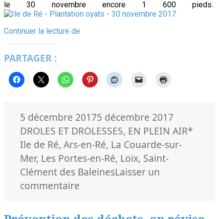
le 30 novembre encore 1 600 pieds.
Les
Continuer la lecture de
jeunes
Rétais
PARTAGER :
prennent
soin
de
leurs
dunes
Publié
Catégorie
5 décembre 2017
5 décembre 2017
le
Mots-
DROLES ET DROLESSES
,
EN PLEIN AIR
*
clés
Ile de Ré
,
Ars-en-Ré
,
La Couarde-sur-
Mer
,
Les Portes-en-Ré
,
Loix
,
Saint-
Clément des Baleines
Laisser un
sur
commentaire
Les
jeunes
Prévention des déchets, on révise