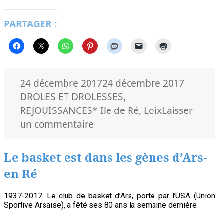
avant-
goût
PARTAGER :
de
Noël
2017,
artistiquement
fêté
Publié
Catégor
24 décembre 2017
24 décembre 2017
le
DROLES ET DROLESSES
,
Mots-
REJOUISSANCES
* Ile de Ré
,
Loix
Laisser
clés
sur
un commentaire
Un
avant-
Le basket est dans les gènes d’Ars-
goût
en-Ré
de
Noël
1937-2017. Le club de basket d’Ars, porté par l’USA (Union
2017,
Sportive Arsaise), a fêté ses 80 ans la semaine dernière.