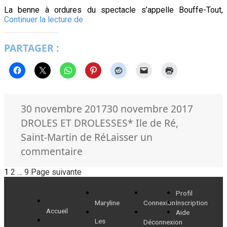
La benne à ordures du spectacle s’appelle Bouffe-Tout,
Prévention
Continuer la lecture de
des
déchets,
PARTAGER :
on
révise
avec
humour
Publié
Catégo
30 novembre 2017
30 novembre 2017
le
Mots-
DROLES ET DROLESSES
* Ile de Ré
,
clés
Saint-Martin de Ré
Laisser un
sur
commentaire
Prévention
Pagination
Page
Page
Page
1
2
…
9
Page suivante
des
des
déchets,
Profil
Maryline
Connexion
Inscription
publications
on
Accueil
Aide
révise
Les
Déconnexion