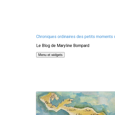
Aller
Chroniques ordinaires des petits moments d
au
Le Blog de Maryline Bompard
contenu
Menu et widgets