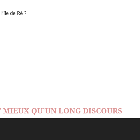
’île de Ré ?
 MIEUX QU’UN LONG DISCOURS