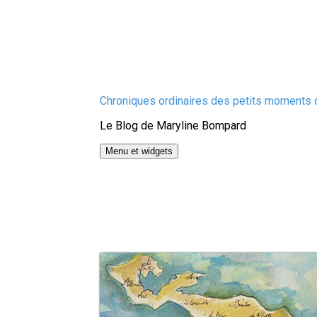
Aller
Chroniques ordinaires des petits moments d
au
Le Blog de Maryline Bompard
contenu
Menu et widgets