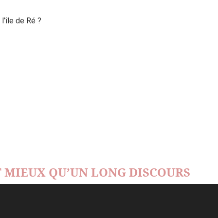
’île de Ré ?
 MIEUX QU’UN LONG DISCOURS