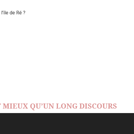
’île de Ré ?
 MIEUX QU’UN LONG DISCOURS