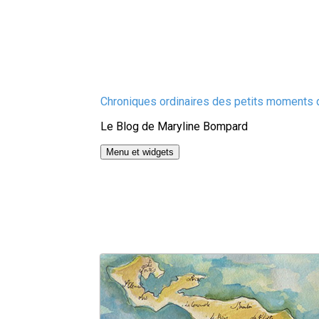
Aller
Chroniques ordinaires des petits moments d
au
Le Blog de Maryline Bompard
contenu
Menu et widgets