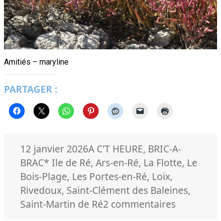
Amitiés – maryline
PARTAGER :
Publié
Catégories
12 janvier 2026
A C'T HEURE
,
BRIC-A-
le
Mots-
BRAC
* Ile de Ré
,
Ars-en-Ré
,
La Flotte
,
Le
clés
Bois-Plage
,
Les Portes-en-Ré
,
Loix
,
Rivedoux
,
Saint-Clément des Baleines
,
sur
Saint-Martin de Ré
2 commentaires
Voeux