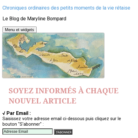
Aller
Chroniques ordinaires des petits moments de la vie rétaise
au
Le Blog de Maryline Bompard
contenu
Menu et widgets
SOYEZ INFORMÉS À CHAQUE
NOUVEL ARTICLE
√ Par Email :
Saisissez votre adresse email ci-dessous puis cliquez sur le
bouton "S'abonner" :