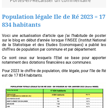
Portes-en-Ré
Laisser un commentaire
Un
nouvea
Population légale Ile de Ré 2023 = 17
grand
834 habitants
Cazava
:
Voici une actualisation d’article que j’ai l’habitude de poster
Jeannet
sur le blog en début d’année lorsque l’INSEE (Institut National
de la Statistique et des Etudes Economiques) a publié les
Roger
chiffres de population par commune et par département.
II
Ce sont ceux sur lesquels l’Etat se base pour apporter
notamment des dotations financières aux communes.
Pour 2023 le chiffre de population, dite légale, pour l’île de Ré
est de 17 834 habitants.