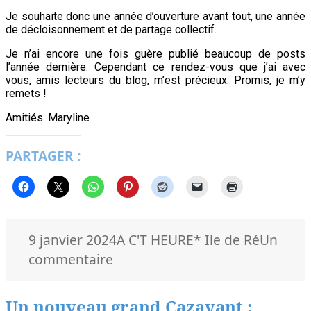
Je souhaite donc une année d’ouverture avant tout, une année
de décloisonnement et de partage collectif.
Je n’ai encore une fois guère publié beaucoup de posts
l’année dernière. Cependant ce rendez-vous que j’ai avec
vous, amis lecteurs du blog, m’est précieux. Promis, je m’y
remets !
Amitiés. Maryline
PARTAGER :
Publié
Catégories
Mots-
9 janvier 2024
A C'T HEURE
* Ile de Ré
Un
le
sur
clés
commentaire
Que
souhaiter
Un nouveau grand Cazavant :