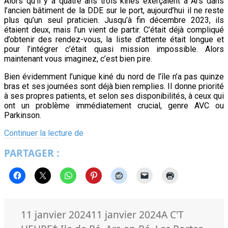
Alors qu’il y a quatre ans trois kinés exerçaient à Ars dans
l’ancien bâtiment de la DDE sur le port, aujourd’hui il ne reste
plus qu’un seul praticien. Jusqu’à fin décembre 2023, ils
étaient deux, mais l’un vient de partir. C’était déjà compliqué
d’obtenir des rendez-vous, la liste d’attente était longue et
pour l’intégrer c’était quasi mission impossible. Alors
maintenant vous imaginez, c’est bien pire.
Bien évidemment l’unique kiné du nord de l’île n’a pas quinze
bras et ses journées sont déjà bien remplies. Il donne priorité
à ses propres patients, et selon ses disponibilités, à ceux qui
ont un problème immédiatement crucial, genre AVC ou
Parkinson.
SOS
Continuer la lecture de
kinés
PARTAGER :
au
nord
de
l’île
de
Ré
!
Publié
Catégories
11 janvier 2024
11 janvier 2024
A C'T