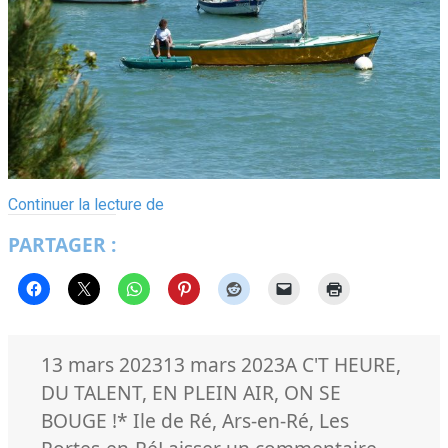
Un
Continuer la lecture de
nouveau
PARTAGER :
grand
Cazavant
:
Jeannette
Roger
II
Publié
Catégories
13 mars 2023
13 mars 2023
A C'T HEURE
,
le
DU TALENT
,
EN PLEIN AIR
,
ON SE
Mots-
BOUGE !
* Ile de Ré
,
Ars-en-Ré
,
Les
clés
sur