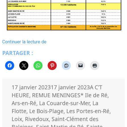
Population
Continuer la lecture de
légale
PARTAGER :
Ile
de
Ré
2023
=
17
834
Publié
Catégories
17 janvier 2023
17 janvier 2023
A C'T
habitants
le
Mots-
HEURE
,
REMUE MENINGES
* Ile de Ré
,
clés
Ars-en-Ré
,
La Couarde-sur-Mer
,
La
Flotte
,
Le Bois-Plage
,
Les Portes-en-Ré
,
Loix
,
Rivedoux
,
Saint-Clément des
Baleines
,
Saint-Martin de Ré
,
Sainte-