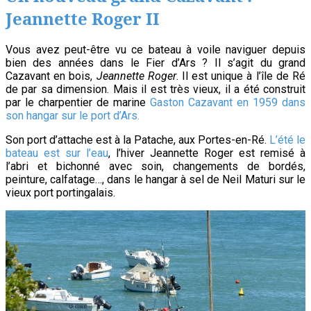
pour
Jeannette Roger II
2024
?
Vous avez peut-être vu ce bateau à voile naviguer depuis
bien des années dans le Fier d’Ars ? Il s’agit du grand
Cazavant en bois,
Jeannette Roger
. Il est unique à l’île de Ré
de par sa dimension. Mais il est très vieux, il a été construit
par le charpentier de marine
Gaston Cazavant en 1959 dans
son hangar sur le port d’Ars.
Son port d’attache est à la Patache, aux Portes-en-Ré.
L’été le
bateau est sur l’eau
, l’hiver Jeannette Roger est remisé à
l’abri et bichonné avec soin, changements de bordés,
peinture, calfatage…, dans le hangar à sel de Neil Maturi sur le
vieux port portingalais.