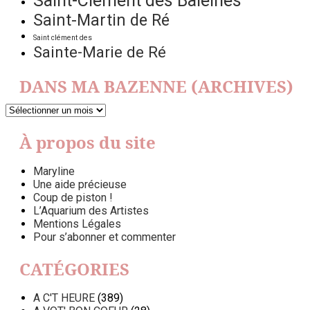
Saint-Clément des Baleines
Saint-Martin de Ré
Saint clément des
Sainte-Marie de Ré
DANS MA BAZENNE (ARCHIVES)
DANS
MA
BAZENNE
À propos du site
(ARCHIVES)
Maryline
Une aide précieuse
Coup de piston !
L’Aquarium des Artistes
Mentions Légales
Pour s’abonner et commenter
CATÉGORIES
A C'T HEURE
(389)