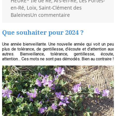
le
Mots-
HEURE
* Ile de Ré
,
Ars-en-Ré
,
Les Portes-
clés
en-Ré
,
Loix
,
Saint-Clément des
sur
Baleines
Un commentaire
SOS
kinés
Que souhaiter pour 2024 ?
au
nord
Une année bienveillante. Une nouvelle année qui voit un peu
plus de tolérance, de gentillesse, d’écoute et d’attention aux
de
autres. Bienveillance, tolérance, gentillesse, écoute,
l’île
attention… Ces mots ne sont pas démodés. Bien au contraire !
de
Ré
!