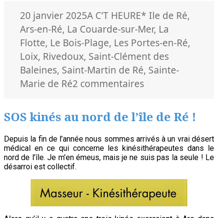
Publié
Catégories
Mots-
20 janvier 2025
A C'T HEURE
* Ile de Ré
,
le
clés
Ars-en-Ré
,
La Couarde-sur-Mer
,
La
Flotte
,
Le Bois-Plage
,
Les Portes-en-Ré
,
Loix
,
Rivedoux
,
Saint-Clément des
Baleines
,
Saint-Martin de Ré
,
Sainte-
sur
Marie de Ré
2 commentaires
Bonne
année
SOS kinés au nord de l’île de Ré !
2025
!
Depuis la fin de l’année nous sommes arrivés à un vrai désert
médical en ce qui concerne les kinésithérapeutes dans le
nord de l’île. Je m’en émeus, mais je ne suis pas la seule ! Le
désarroi est collectif.