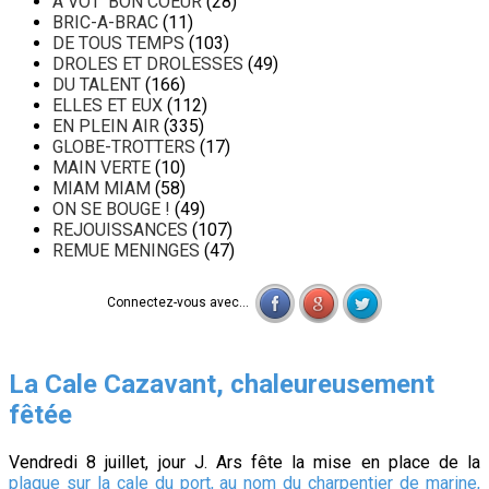
A VOT' BON COEUR
(28)
BRIC-A-BRAC
(11)
DE TOUS TEMPS
(103)
DROLES ET DROLESSES
(49)
DU TALENT
(166)
ELLES ET EUX
(112)
EN PLEIN AIR
(335)
GLOBE-TROTTERS
(17)
MAIN VERTE
(10)
MIAM MIAM
(58)
ON SE BOUGE !
(49)
REJOUISSANCES
(107)
REMUE MENINGES
(47)
Connectez-vous avec...
La Cale Cazavant, chaleureusement
fêtée
Vendredi 8 juillet, jour J. Ars fête la mise en place de la
plaque sur la cale du port, au nom du charpentier de marine,