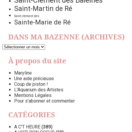
Saint-Clément des Baleines
Saint-Martin de Ré
Saint clément des
Sainte-Marie de Ré
DANS MA BAZENNE (ARCHIVES)
DANS
MA
BAZENNE
À propos du site
(ARCHIVES)
Maryline
Une aide précieuse
Coup de piston !
L’Aquarium des Artistes
Mentions Légales
Pour s’abonner et commenter
CATÉGORIES
A C'T HEURE
(389)