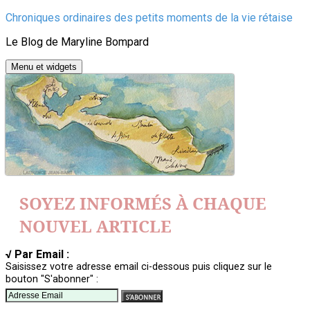
Aller
Chroniques ordinaires des petits moments de la vie rétaise
au
Le Blog de Maryline Bompard
contenu
Menu et widgets
SOYEZ INFORMÉS À CHAQUE
NOUVEL ARTICLE
√ Par Email :
Saisissez votre adresse email ci-dessous puis cliquez sur le
bouton "S'abonner" :