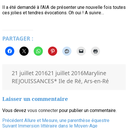
Il a été demandé à l’AIA de présenter une nouvelle fois toutes
ces jolies et tendres évocations. Oh oui ! A suivre…
PARTAGER :
Publié
Auteur
Catégor
21 juillet 2016
21 juillet 2016
Maryline
le
Mots-
REJOUISSANCES
* Ile de Ré
,
Ars-en-Ré
clés
Laisser un commentaire
Vous devez
vous connecter
pour publier un commentaire.
Navigation
Article
Précédent
Allure et Mesure, une parenthèse équestre
Article
précédent :
Suivant
Immersion littéraire dans le Moyen-Age