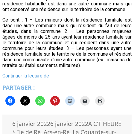
résidence habituelle est dans une autre commune mais qui
ont conservé une résidence sur le territoire de la commune.
Ce sont : 1 – Les mineurs dont la résidence familiale est
dans une autre commune mais qui résident, du fait de leurs
études, dans la commune. 2 – Les personnes majeures
âgées de moins de 25 ans ayant leur résidence familiale sur
le territoire de la commune et qui résident dans une autre
commune pour leurs études. 3 – Les personnes ayant une
résidence familiale sur le territoire de la commune et résidant
dans une communauté d’une autre commune (ex : maisons de
retraite ou établissements militaires).
17709
Continuer la lecture de
habitants
PARTAGER :
à
l’île
de
Ré
en
2022
Publié
Catégories
Mots
6 janvier 2022
6 janvier 2022
A C'T HEURE
le
clés
* Ile de Ré
,
Ars-en-Ré
,
La Couarde-sur-