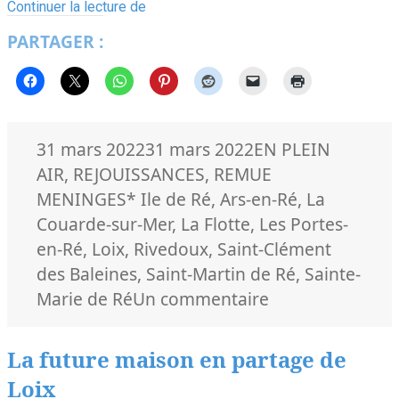
Les
Continuer la lecture de
surprises
PARTAGER :
du
mois
de
l’environnement
à
l’île
de
Publié
Catégories
31 mars 2022
31 mars 2022
EN PLEIN
Ré
le
AIR
,
REJOUISSANCES
,
REMUE
Mots-
MENINGES
* Ile de Ré
,
Ars-en-Ré
,
La
clés
Couarde-sur-Mer
,
La Flotte
,
Les Portes-
en-Ré
,
Loix
,
Rivedoux
,
Saint-Clément
des Baleines
,
Saint-Martin de Ré
,
Sainte-
sur
Marie de Ré
Un commentaire
Les
surprises
La future maison en partage de
du
Loix
mois