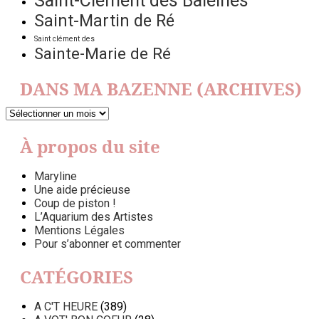
Saint-Clément des Baleines
Saint-Martin de Ré
Saint clément des
Sainte-Marie de Ré
DANS MA BAZENNE (ARCHIVES)
DANS
MA
BAZENNE
À propos du site
(ARCHIVES)
Maryline
Une aide précieuse
Coup de piston !
L’Aquarium des Artistes
Mentions Légales
Pour s’abonner et commenter
CATÉGORIES
A C'T HEURE
(389)