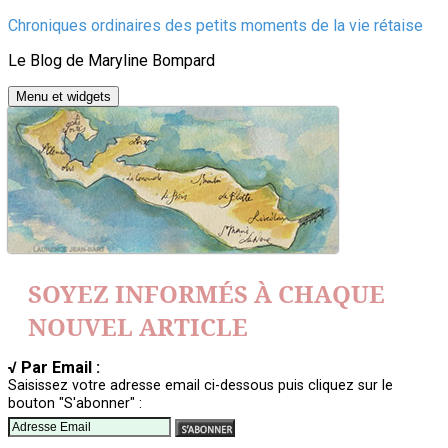
Aller
Chroniques ordinaires des petits moments de la vie rétaise
au
Le Blog de Maryline Bompard
contenu
Menu et widgets
SOYEZ INFORMÉS À CHAQUE
NOUVEL ARTICLE
√ Par Email :
Saisissez votre adresse email ci-dessous puis cliquez sur le
bouton "S'abonner" :