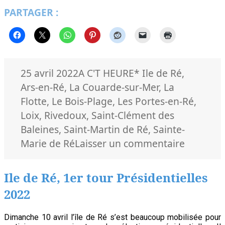
de
PARTAGER :
Ré
–
2ème
tour
Présidentielles
2022
Publié
Catégories
Mots-
25 avril 2022
A C'T HEURE
* Ile de Ré
,
le
clés
Ars-en-Ré
,
La Couarde-sur-Mer
,
La
Flotte
,
Le Bois-Plage
,
Les Portes-en-Ré
,
Loix
,
Rivedoux
,
Saint-Clément des
Baleines
,
Saint-Martin de Ré
,
Sainte-
sur
Marie de Ré
Laisser un commentaire
Ile
de
Ile de Ré, 1er tour Présidentielles
Ré
2022
–
2ème
Dimanche 10 avril l’île de Ré s’est beaucoup mobilisée pour