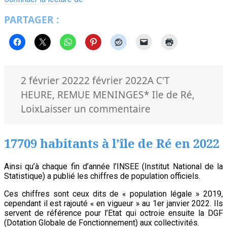
future
PARTAGER :
maison
en
partage
de
Loix
Publié
Catégories
2 février 2022
2 février 2022
A C'T
le
Mots-
HEURE
,
REMUE MENINGES
* Ile de Ré
,
clés
sur
Loix
Laisser un commentaire
La
future
17709 habitants à l’île de Ré en 2022
maison
en
Ainsi qu’à chaque fin d’année l’INSEE (Institut National de la
Statistique) a publié les chiffres de population officiels.
partage
de
Ces chiffres sont ceux dits de « population légale » 2019,
cependant il est rajouté « en vigueur » au 1er janvier 2022. Ils
Loix
servent de référence pour l’Etat qui octroie ensuite la DGF
(Dotation Globale de Fonctionnement) aux collectivités.