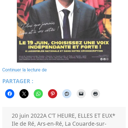
Un
Continuer la lecture de
3ème
PARTAGER :
mandat
pour
le
député
Olivier
Falorni
Publié
Catégories
Mots-
20 juin 2022
A C'T HEURE
,
ELLES ET EUX
*
le
clés
Ile de Ré
,
Ars-en-Ré
,
La Couarde-sur-