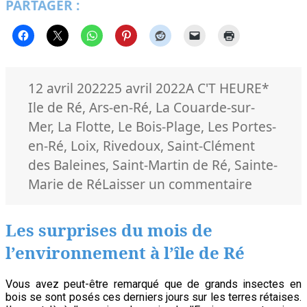
PARTAGER :
Ré,
1er
tour
Présidentielles
2022
Publié
Catégories
Mots-
12 avril 2022
25 avril 2022
A C'T HEURE
*
le
clés
Ile de Ré
,
Ars-en-Ré
,
La Couarde-sur-
Mer
,
La Flotte
,
Le Bois-Plage
,
Les Portes-
en-Ré
,
Loix
,
Rivedoux
,
Saint-Clément
des Baleines
,
Saint-Martin de Ré
,
Sainte-
sur
Marie de Ré
Laisser un commentaire
Ile
de
Les surprises du mois de
Ré,
l’environnement à l’île de Ré
1er
tour
Vous avez peut-être remarqué que de grands insectes en
Président
bois se sont posés ces derniers jours sur les terres rétaises.