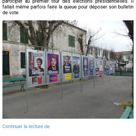
tour
participer au premier tour des élections présidentielles. Il
fallait même parfois faire la queue pour déposer son bulletin
Président
de vote.
2022
Ile
Continuer la lecture de
de