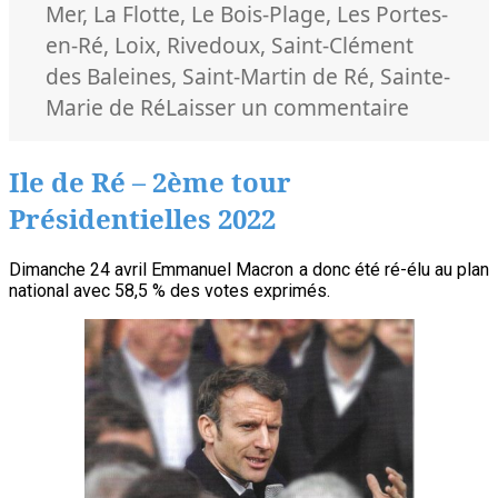
Mer
,
La Flotte
,
Le Bois-Plage
,
Les Portes-
en-Ré
,
Loix
,
Rivedoux
,
Saint-Clément
des Baleines
,
Saint-Martin de Ré
,
Sainte-
sur
Marie de Ré
Laisser un commentaire
Un
3ème
Ile de Ré – 2ème tour
mandat
Présidentielles 2022
pour
le
Dimanche 24 avril Emmanuel Macron a donc été ré-élu au plan
député
national avec 58,5 % des votes exprimés.
Olivier
Falorni