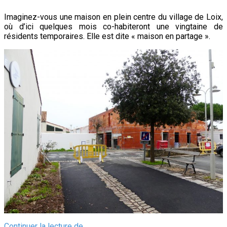
de
Imaginez-vous une maison en plein centre du village de Loix,
l’environnemen
où d’ici quelques mois co-habiteront une vingtaine de
résidents temporaires. Elle est dite « maison en partage ».
à
l’île
de
Ré
La
Continuer la lecture de