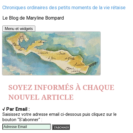
Aller
Chroniques ordinaires des petits moments de la vie rétaise
au
Le Blog de Maryline Bompard
contenu
Menu et widgets
SOYEZ INFORMÉS À CHAQUE
NOUVEL ARTICLE
√ Par Email :
Saisissez votre adresse email ci-dessous puis cliquez sur le
bouton "S'abonner" :