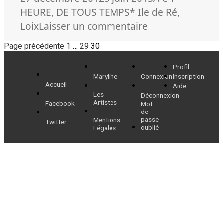
le
Mots-
HEURE
,
DE TOUS TEMPS
* Ile de Ré
,
clés
sur
Loix
Laisser un commentaire
Le
Pagination
Page
Page
Page
Page précédente
1
…
29
30
Don
des
de
Profil
Maryline
Connexion
Inscription
publications
Dieu
Accueil
Aide
retrouve
Les
Déconnexion
Artistes
Facebook
Mot
sa
de
passe
Mentions
place
Twitter
oublié
Légales