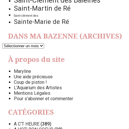
Saint-Clément des Baleines
Saint-Martin de Ré
Saint clément des
Sainte-Marie de Ré
DANS MA BAZENNE (ARCHIVES)
DANS
MA
BAZENNE
À propos du site
(ARCHIVES)
Maryline
Une aide précieuse
Coup de piston !
L’Aquarium des Artistes
Mentions Légales
Pour s’abonner et commenter
CATÉGORIES
A C'T HEURE
(389)