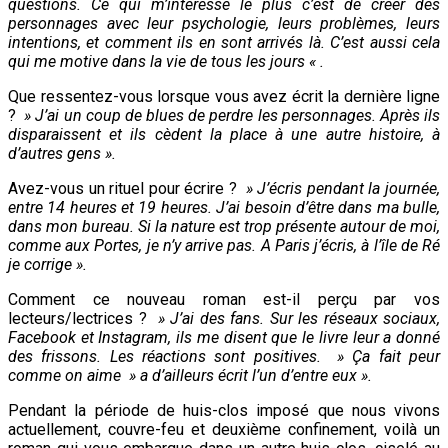
questions. Ce qui m’intéresse le plus c’est de créer des
personnages avec leur psychologie, leurs problèmes, leurs
intentions, et comment ils en sont arrivés là. C’est aussi cela
qui me motive dans la vie de tous les jours « .
Que ressentez-vous lorsque vous avez écrit la dernière ligne
?
» J’ai un coup de blues de perdre les personnages. Après ils
disparaissent et ils cèdent la place à une autre histoire, à
d’autres gens ».
Avez-vous un rituel pour écrire ?
» J’écris pendant la journée,
entre 14 heures et 19 heures. J’ai besoin d’être dans ma bulle,
dans mon bureau. Si la nature est trop présente autour de moi,
comme aux Portes, je n’y arrive pas. A Paris j’écris, à l’île de Ré
je corrige ».
Comment ce nouveau roman est-il perçu par vos
lecteurs/lectrices ?
» J’ai des fans. Sur les réseaux sociaux,
Facebook et Instagram, ils me disent que le livre leur a donné
des frissons. Les réactions sont positives. » Ça fait peur
comme on aime » a d’ailleurs écrit l’un d’entre eux ».
Pendant la période de huis-clos imposé que nous vivons
actuellement, couvre-feu et deuxième confinement, voilà un