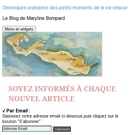
Aller
Chroniques ordinaires des petits moments de la vie rétaise
au
Le Blog de Maryline Bompard
contenu
Menu et widgets
SOYEZ INFORMÉS À CHAQUE
NOUVEL ARTICLE
√ Par Email :
Saisissez votre adresse email ci-dessous puis cliquez sur le
bouton "S'abonner" :