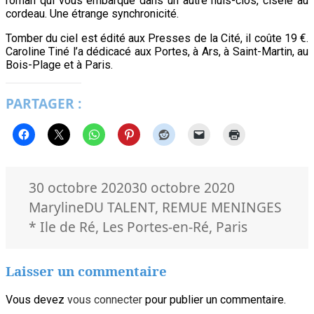
roman qui vous embarque dans un autre huis-clos, ciselé au
cordeau. Une étrange synchronicité.
Tomber du ciel est édité aux Presses de la Cité, il coûte 19 €.
Caroline Tiné l’a dédicacé aux Portes, à Ars, à Saint-Martin, au
Bois-Plage et à Paris.
PARTAGER :
Publié
Auteur
30 octobre 2020
30 octobre 2020
le
Catégories
Mots
Maryline
DU TALENT
,
REMUE MENINGES
clés
* Ile de Ré
,
Les Portes-en-Ré
,
Paris
Laisser un commentaire
Vous devez
vous connecter
pour publier un commentaire.