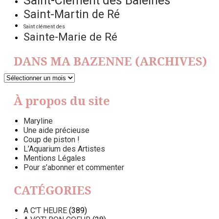
Saint-Clément des Baleines
Saint-Martin de Ré
Saint clément des
Sainte-Marie de Ré
DANS MA BAZENNE (ARCHIVES)
DANS
MA
BAZENNE
À propos du site
(ARCHIVES)
Maryline
Une aide précieuse
Coup de piston !
L’Aquarium des Artistes
Mentions Légales
Pour s’abonner et commenter
CATÉGORIES
A C'T HEURE
(389)