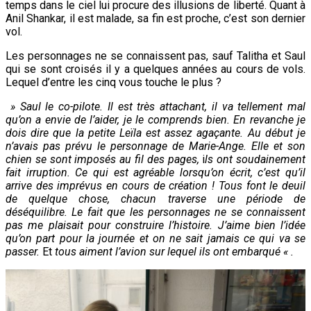
temps dans le ciel lui procure des illusions de liberté. Quant à
Anil Shankar, il est malade, sa fin est proche, c’est son dernier
vol.
Les personnages ne se connaissent pas, sauf Talitha et Saul
qui se sont croisés il y a quelques années au cours de vols.
Lequel d’entre les cinq vous touche le plus ?
» Saul le co-pilote. Il est très attachant, il va tellement mal
qu’on a envie de l’aider, je le comprends bien. En revanche je
dois dire que la petite Leïla est assez agaçante. Au début je
n’avais pas prévu le personnage de Marie-Ange. Elle et son
chien se sont imposés au fil des pages,
i
ls ont soudainement
fait irruption. Ce qui est agréable lorsqu’on écrit, c’est qu’il
arrive des imprévus en cours de création !
Tous font le deuil
de quelque chose, chacun traverse une période de
déséquilibre. Le fait que les personnages ne se connaissent
pas me plaisait pour construire l’histoire. J’aime bien l’idée
qu’on part pour la journée et on ne sait jamais ce qui va se
passer.
Et
tous aiment l’avion sur lequel ils ont embarqué
« .