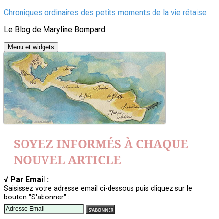
Aller
Chroniques ordinaires des petits moments de la vie rétaise
au
Le Blog de Maryline Bompard
contenu
Menu et widgets
SOYEZ INFORMÉS À CHAQUE
NOUVEL ARTICLE
√ Par Email :
Saisissez votre adresse email ci-dessous puis cliquez sur le
bouton "S'abonner" :