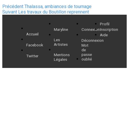
Navigation
Article
Précédent
Thalassa, ambiances de tournage
Article
précédent :
Suivant
Les travaux du Boutillon reprennent
de
suivant :
Profil
l’article
Maryline
Connexion
Inscription
Accueil
Aide
Les
Déconnexion
Artistes
Facebook
Mot
de
passe
Mentions
Twitter
oublié
Légales