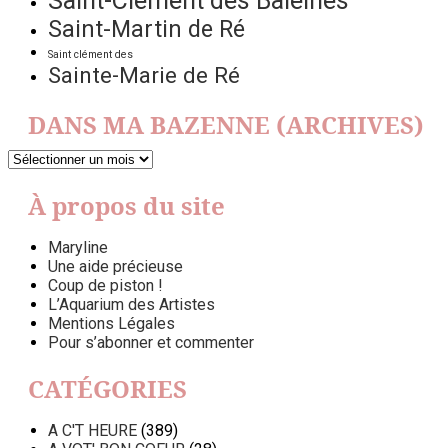
Saint-Clément des Baleines
Saint-Martin de Ré
Saint clément des
Sainte-Marie de Ré
DANS MA BAZENNE (ARCHIVES)
DANS
MA
BAZENNE
À propos du site
(ARCHIVES)
Maryline
Une aide précieuse
Coup de piston !
L’Aquarium des Artistes
Mentions Légales
Pour s’abonner et commenter
CATÉGORIES
A C'T HEURE
(389)