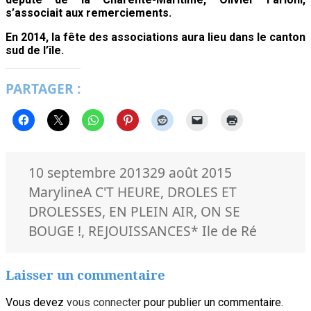
s’associait aux remerciements.
En 2014, la fête des associations aura lieu dans le canton
sud de l’île.
PARTAGER :
Publié
Auteur
10 septembre 2013
29 août 2015
le
Catégories
Maryline
A C'T HEURE
,
DROLES ET
DROLESSES
,
EN PLEIN AIR
,
ON SE
Mots-
BOUGE !
,
REJOUISSANCES
* Ile de Ré
clés
Laisser un commentaire
Vous devez
vous connecter
pour publier un commentaire.