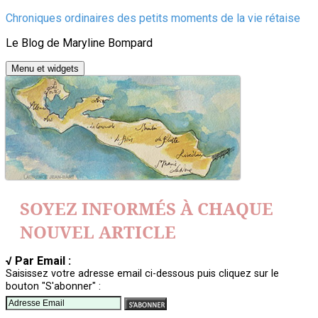
Aller
Chroniques ordinaires des petits moments de la vie rétaise
au
Le Blog de Maryline Bompard
contenu
Menu et widgets
SOYEZ INFORMÉS À CHAQUE
NOUVEL ARTICLE
√ Par Email :
Saisissez votre adresse email ci-dessous puis cliquez sur le
bouton "S'abonner" :