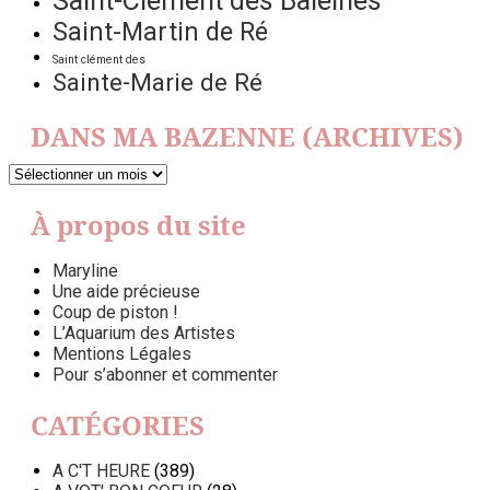
Saint-Clément des Baleines
Saint-Martin de Ré
Saint clément des
Sainte-Marie de Ré
DANS MA BAZENNE (ARCHIVES)
DANS
MA
BAZENNE
À propos du site
(ARCHIVES)
Maryline
Une aide précieuse
Coup de piston !
L’Aquarium des Artistes
Mentions Légales
Pour s’abonner et commenter
CATÉGORIES
A C'T HEURE
(389)