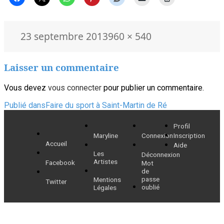
Publié
Taille
23 septembre 2013
960 × 540
le
réelle
Laisser un commentaire
Vous devez
vous connecter
pour publier un commentaire.
Navigation
Publié dans
Faire du sport à Saint-Martin de Ré
de
Profil
Maryline
Connexion
Inscription
l’article
Accueil
Aide
Les
Déconnexion
Artistes
Facebook
Mot
de
passe
Mentions
Twitter
oublié
Légales