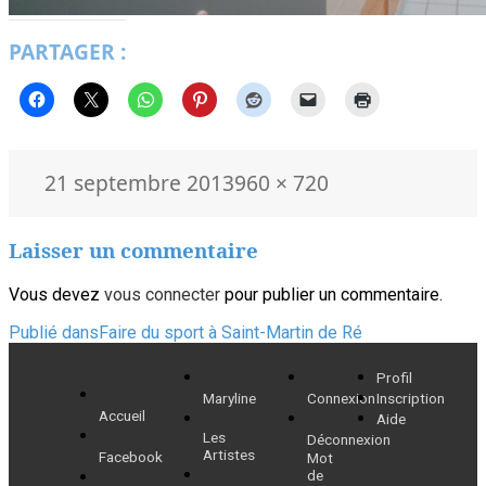
PARTAGER :
Publié
Taille
21 septembre 2013
960 × 720
le
réelle
Laisser un commentaire
Vous devez
vous connecter
pour publier un commentaire.
Navigation
Publié dans
Faire du sport à Saint-Martin de Ré
de
Profil
Maryline
Connexion
Inscription
l’article
Accueil
Aide
Les
Déconnexion
Artistes
Facebook
Mot
de