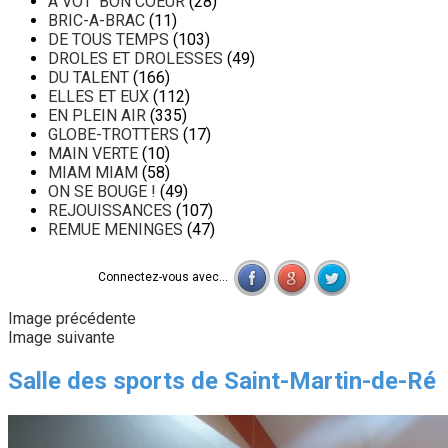
A VOT' BON COEUR
(28)
BRIC-A-BRAC
(11)
DE TOUS TEMPS
(103)
DROLES ET DROLESSES
(49)
DU TALENT
(166)
ELLES ET EUX
(112)
EN PLEIN AIR
(335)
GLOBE-TROTTERS
(17)
MAIN VERTE
(10)
MIAM MIAM
(58)
ON SE BOUGE !
(49)
REJOUISSANCES
(107)
REMUE MENINGES
(47)
Connectez-vous avec...
Image précédente
Image suivante
Salle des sports de Saint-Martin-de-Ré