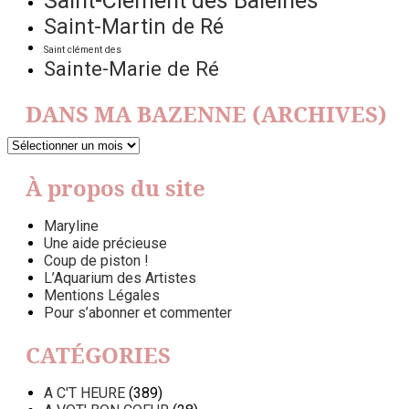
Saint-Clément des Baleines
Saint-Martin de Ré
Saint clément des
Sainte-Marie de Ré
DANS MA BAZENNE (ARCHIVES)
DANS
MA
BAZENNE
À propos du site
(ARCHIVES)
Maryline
Une aide précieuse
Coup de piston !
L’Aquarium des Artistes
Mentions Légales
Pour s’abonner et commenter
CATÉGORIES
A C'T HEURE
(389)