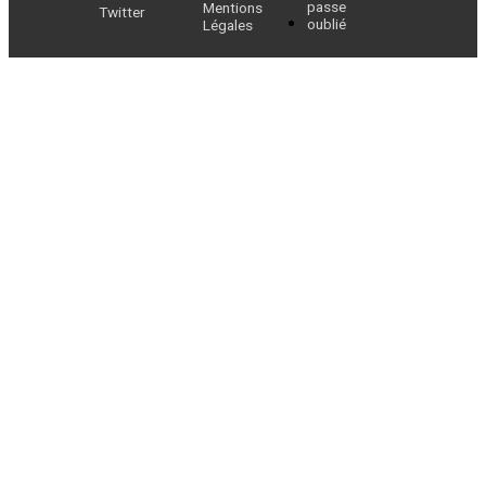
passe
Mentions
Twitter
oublié
Légales