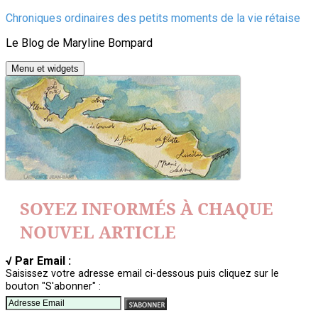
Aller
Chroniques ordinaires des petits moments de la vie rétaise
au
Le Blog de Maryline Bompard
contenu
Menu et widgets
SOYEZ INFORMÉS À CHAQUE
NOUVEL ARTICLE
√ Par Email :
Saisissez votre adresse email ci-dessous puis cliquez sur le
bouton "S'abonner" :