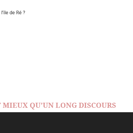
’île de Ré ?
 MIEUX QU’UN LONG DISCOURS