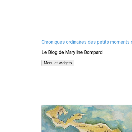
Aller
Chroniques ordinaires des petits moments d
au
Le Blog de Maryline Bompard
contenu
Menu et widgets