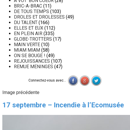
A VOT' BON COEUR
(28)
BRIC-A-BRAC
(11)
DE TOUS TEMPS
(103)
DROLES ET DROLESSES
(49)
DU TALENT
(166)
ELLES ET EUX
(112)
EN PLEIN AIR
(335)
GLOBE-TROTTERS
(17)
MAIN VERTE
(10)
MIAM MIAM
(58)
ON SE BOUGE !
(49)
REJOUISSANCES
(107)
REMUE MENINGES
(47)
Connectez-vous avec...
Image précédente
17 septembre – Incendie à l’Ecomusée