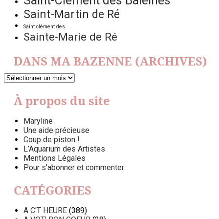
Saint-Clément des Baleines
Saint-Martin de Ré
Saint clément des
Sainte-Marie de Ré
DANS MA BAZENNE (ARCHIVES)
DANS
MA
BAZENNE
À propos du site
(ARCHIVES)
Maryline
Une aide précieuse
Coup de piston !
L’Aquarium des Artistes
Mentions Légales
Pour s’abonner et commenter
CATÉGORIES
A C'T HEURE
(389)