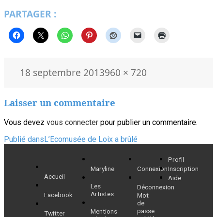
PARTAGER :
Publié
Taille
18 septembre 2013
960 × 720
le
réelle
Laisser un commentaire
Vous devez
vous connecter
pour publier un commentaire.
Navigation
Publié dans
L’Ecomusée de Loix a brûlé
de
Profil
Maryline
Connexion
Inscription
l’article
Accueil
Aide
Les
Déconnexion
Artistes
Facebook
Mot
de
passe
Mentions
Twitter