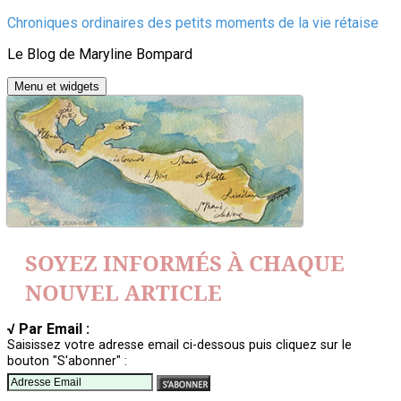
Aller
Chroniques ordinaires des petits moments de la vie rétaise
au
Le Blog de Maryline Bompard
contenu
Menu et widgets
SOYEZ INFORMÉS À CHAQUE
NOUVEL ARTICLE
√ Par Email :
Saisissez votre adresse email ci-dessous puis cliquez sur le
bouton "S'abonner" :