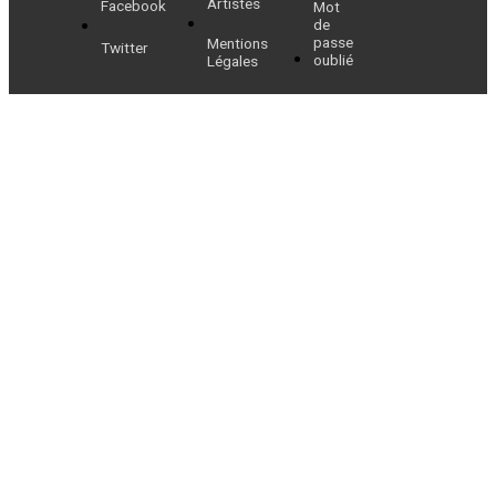
Artistes
Facebook
Mot
de
passe
Mentions
Twitter
oublié
Légales