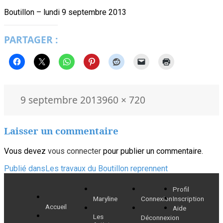
Boutillon – lundi 9 septembre 2013
PARTAGER :
Publié
Taille
9 septembre 2013
960 × 720
le
réelle
Laisser un commentaire
Vous devez
vous connecter
pour publier un commentaire.
Navigation
Publié dans
Les travaux du Boutillon reprennent
de
Profil
Maryline
Connexion
Inscription
l’article
Accueil
Aide
Les
Déconnexion