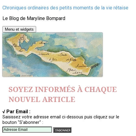
Aller
Chroniques ordinaires des petits moments de la vie rétaise
au
Le Blog de Maryline Bompard
contenu
Menu et widgets
SOYEZ INFORMÉS À CHAQUE
NOUVEL ARTICLE
√ Par Email :
Saisissez votre adresse email ci-dessous puis cliquez sur le
bouton "S'abonner" :