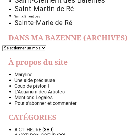
Saint-Clément des Baleines
Saint-Martin de Ré
Saint clément des
Sainte-Marie de Ré
DANS MA BAZENNE (ARCHIVES)
DANS
MA
BAZENNE
À propos du site
(ARCHIVES)
Maryline
Une aide précieuse
Coup de piston !
L’Aquarium des Artistes
Mentions Légales
Pour s’abonner et commenter
CATÉGORIES
A C'T HEURE
(389)