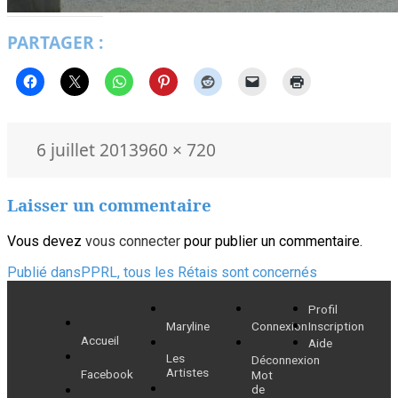
PARTAGER :
Publié
Taille
6 juillet 2013
960 × 720
le
réelle
Laisser un commentaire
Vous devez
vous connecter
pour publier un commentaire.
Navigation
Publié dans
PPRL, tous les Rétais sont concernés
de
Profil
Maryline
Connexion
Inscription
l’article
Accueil
Aide
Les
Déconnexion
Artistes
Facebook
Mot
de