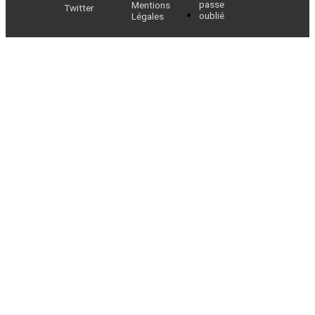
passe
Mentions
Twitter
oublié
Légales