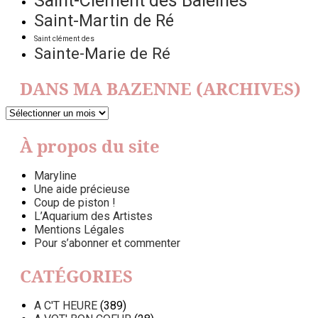
Saint-Clément des Baleines
Saint-Martin de Ré
Saint clément des
Sainte-Marie de Ré
DANS MA BAZENNE (ARCHIVES)
DANS
MA
BAZENNE
À propos du site
(ARCHIVES)
Maryline
Une aide précieuse
Coup de piston !
L’Aquarium des Artistes
Mentions Légales
Pour s’abonner et commenter
CATÉGORIES
A C'T HEURE
(389)