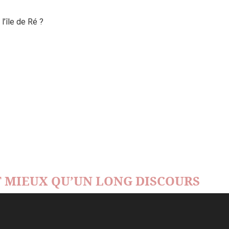
’île de Ré ?
 MIEUX QU’UN LONG DISCOURS