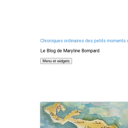
Aller
Chroniques ordinaires des petits moments d
au
Le Blog de Maryline Bompard
contenu
Menu et widgets