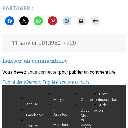
PARTAGER :
Publié
Taille
11 janvier 2013
960 × 720
le
réelle
Laisser un commentaire
Vous devez
vous connecter
pour publier un commentaire.
Navigation
Publié dans
Bernard Frigière sculpte un ours
de
Profil
Maryline
Connexion
Inscription
l’article
Accueil
Aide
Les
Déconnexion
Artistes
Facebook
Mot
de
passe
Mentions
Twitter