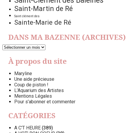
Saint-Clément des Baleines
Saint-Martin de Ré
Saint clément des
Sainte-Marie de Ré
DANS MA BAZENNE (ARCHIVES)
DANS
MA
BAZENNE
À propos du site
(ARCHIVES)
Maryline
Une aide précieuse
Coup de piston !
L’Aquarium des Artistes
Mentions Légales
Pour s’abonner et commenter
CATÉGORIES
A C'T HEURE
(389)