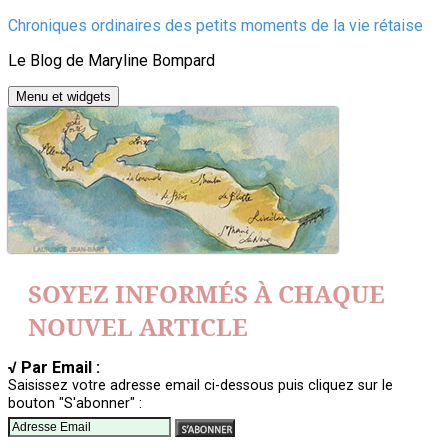
Aller
Chroniques ordinaires des petits moments de la vie rétaise
au
Le Blog de Maryline Bompard
contenu
Menu et widgets
SOYEZ INFORMÉS À CHAQUE
NOUVEL ARTICLE
√ Par Email :
Saisissez votre adresse email ci-dessous puis cliquez sur le
bouton "S'abonner" :