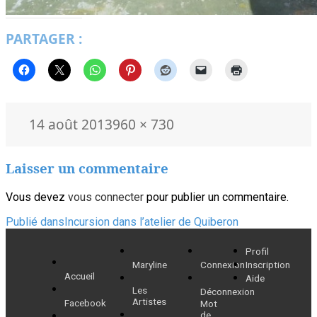
PARTAGER :
Publié
Taille
14 août 2013
960 × 730
le
réelle
Laisser un commentaire
Vous devez
vous connecter
pour publier un commentaire.
Navigation
Publié dans
Incursion dans l’atelier de Quiberon
de
Profil
Maryline
Connexion
Inscription
l’article
Accueil
Aide
Les
Déconnexion
Artistes
Facebook
Mot
de