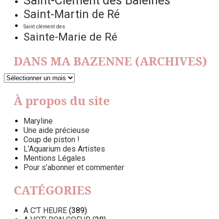
Saint-Clément des Baleines
Saint-Martin de Ré
Saint clément des
Sainte-Marie de Ré
DANS MA BAZENNE (ARCHIVES)
DANS
MA
BAZENNE
À propos du site
(ARCHIVES)
Maryline
Une aide précieuse
Coup de piston !
L’Aquarium des Artistes
Mentions Légales
Pour s’abonner et commenter
CATÉGORIES
A C'T HEURE
(389)