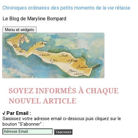
Aller
Chroniques ordinaires des petits moments de la vie rétaise
au
Le Blog de Maryline Bompard
contenu
Menu et widgets
SOYEZ INFORMÉS À CHAQUE
NOUVEL ARTICLE
√ Par Email :
Saisissez votre adresse email ci-dessous puis cliquez sur le
bouton "S'abonner" :