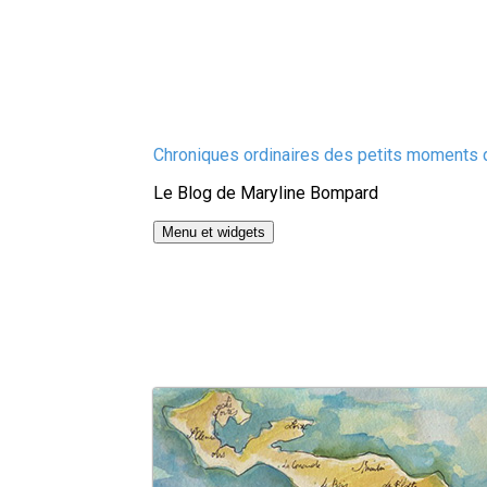
Aller
Chroniques ordinaires des petits moments d
au
Le Blog de Maryline Bompard
contenu
Menu et widgets