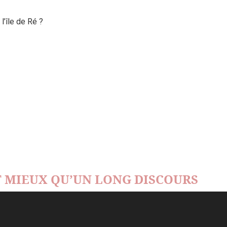
’île de Ré ?
 MIEUX QU’UN LONG DISCOURS