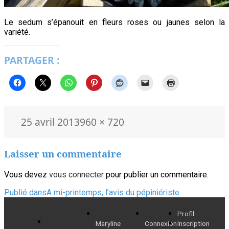
Le sedum s’épanouit en fleurs roses ou jaunes selon la
variété.
PARTAGER :
Publié
Taille
25 avril 2013
960 × 720
le
réelle
Laisser un commentaire
Vous devez
vous connecter
pour publier un commentaire.
Navigation
Publié dans
A mi-printemps, l’avis du pépiniériste
de
Profil
Maryline
Connexion
Inscription