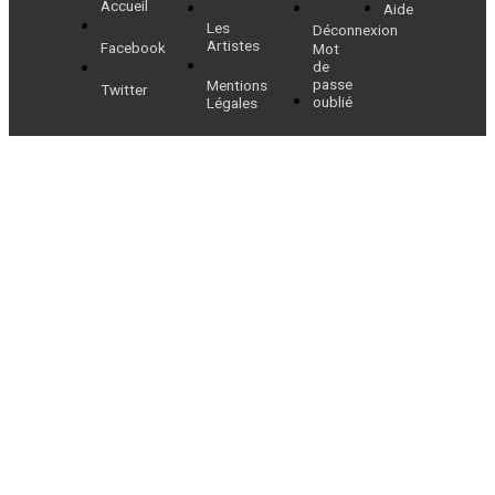
l’article
Accueil
Aide
Les
Déconnexion
Artistes
Facebook
Mot
de
passe
Mentions
Twitter
oublié
Légales