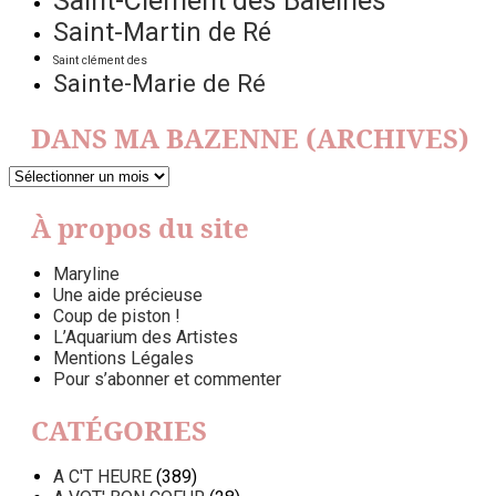
Saint-Clément des Baleines
Saint-Martin de Ré
Saint clément des
Sainte-Marie de Ré
DANS MA BAZENNE (ARCHIVES)
DANS
MA
BAZENNE
À propos du site
(ARCHIVES)
Maryline
Une aide précieuse
Coup de piston !
L’Aquarium des Artistes
Mentions Légales
Pour s’abonner et commenter
CATÉGORIES
A C'T HEURE
(389)