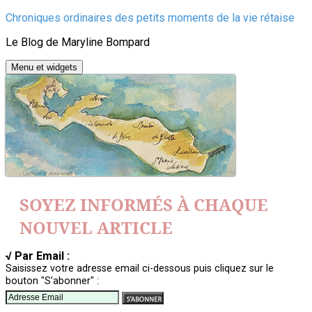
Aller
Chroniques ordinaires des petits moments de la vie rétaise
au
Le Blog de Maryline Bompard
contenu
Menu et widgets
SOYEZ INFORMÉS À CHAQUE
NOUVEL ARTICLE
√ Par Email :
Saisissez votre adresse email ci-dessous puis cliquez sur le
bouton "S'abonner" :