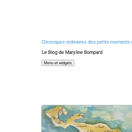
Aller
Chroniques ordinaires des petits moments d
au
Le Blog de Maryline Bompard
contenu
Menu et widgets