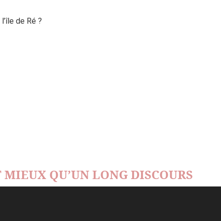
’île de Ré ?
 MIEUX QU’UN LONG DISCOURS