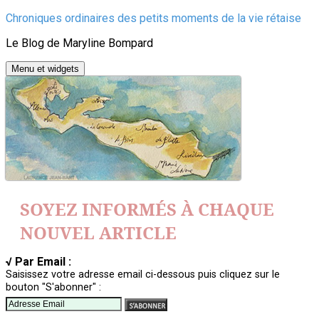
Aller
Chroniques ordinaires des petits moments de la vie rétaise
au
Le Blog de Maryline Bompard
contenu
Menu et widgets
SOYEZ INFORMÉS À CHAQUE
NOUVEL ARTICLE
√ Par Email :
Saisissez votre adresse email ci-dessous puis cliquez sur le
bouton "S'abonner" :