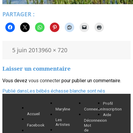
PARTAGER :
Publié
Taille
5 juin 2013
960 × 720
le
réelle
Laisser un commentaire
Vous devez
vous connecter
pour publier un commentaire.
Navigation
Publié dans
Les bébés échasse blanche sont nés
de
Profil
Maryline
Connexion
Inscription
l’article
Accueil
Aide
Les
Déconnexion
Artistes
Facebook
Mot
de