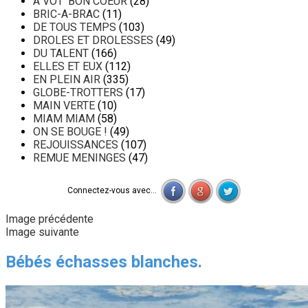
A VOT' BON COEUR
(28)
BRIC-A-BRAC
(11)
DE TOUS TEMPS
(103)
DROLES ET DROLESSES
(49)
DU TALENT
(166)
ELLES ET EUX
(112)
EN PLEIN AIR
(335)
GLOBE-TROTTERS
(17)
MAIN VERTE
(10)
MIAM MIAM
(58)
ON SE BOUGE !
(49)
REJOUISSANCES
(107)
REMUE MENINGES
(47)
Connectez-vous avec...
Image précédente
Image suivante
Bébés échasses blanches.