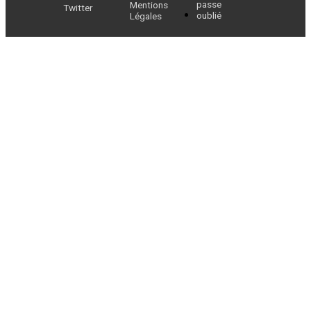
passe
Mentions
Twitter
oublié
Légales