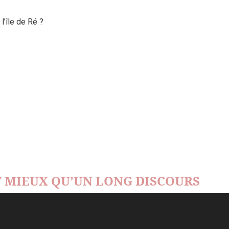
’île de Ré ?
 MIEUX QU’UN LONG DISCOURS