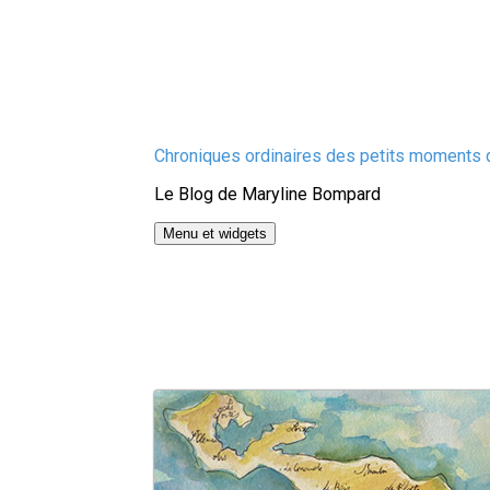
Aller
Chroniques ordinaires des petits moments d
au
Le Blog de Maryline Bompard
contenu
Menu et widgets