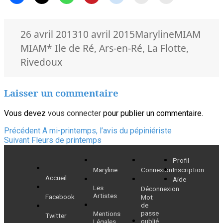
Publié
Auteur
Catégories
26 avril 2013
10 avril 2015
Maryline
MIAM
le
Mots-
MIAM
* Ile de Ré
,
Ars-en-Ré
,
La Flotte
,
clés
Rivedoux
Laisser un commentaire
Vous devez
vous connecter
pour publier un commentaire.
Navigation
Article
Précédent
A mi-printemps, l’avis du pépiniériste
Article
précédent :
Suivant
Fleurs de printemps
de
suivant :
Profil
l’article
Maryline
Connexion
Inscription
Accueil
Aide
Les
Déconnexion
Artistes
Facebook
Mot
de
passe
Mentions
Twitter
oublié
Légales