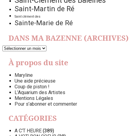
Saint-Clément des Baleines
Saint-Martin de Ré
Saint clément des
Sainte-Marie de Ré
DANS MA BAZENNE (ARCHIVES)
DANS
MA
BAZENNE
À propos du site
(ARCHIVES)
Maryline
Une aide précieuse
Coup de piston !
L’Aquarium des Artistes
Mentions Légales
Pour s’abonner et commenter
CATÉGORIES
A C'T HEURE
(389)