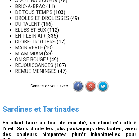
A VOT' BON COEUR
(28)
BRIC-A-BRAC
(11)
DE TOUS TEMPS
(103)
DROLES ET DROLESSES
(49)
DU TALENT
(166)
ELLES ET EUX
(112)
EN PLEIN AIR
(335)
GLOBE-TROTTERS
(17)
MAIN VERTE
(10)
MIAM MIAM
(58)
ON SE BOUGE !
(49)
REJOUISSANCES
(107)
REMUE MENINGES
(47)
Connectez-vous avec...
Sardines et Tartinades
En allant faire un tour de marché, un stand m’a attiré
l’oeil. Sans doute les jolis packagings des boîtes, avec
des couleurs pimpantes plutôt inhabituelles pour