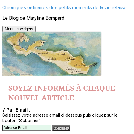
Aller
Chroniques ordinaires des petits moments de la vie rétaise
au
Le Blog de Maryline Bompard
contenu
Menu et widgets
SOYEZ INFORMÉS À CHAQUE
NOUVEL ARTICLE
√ Par Email :
Saisissez votre adresse email ci-dessous puis cliquez sur le
bouton "S'abonner" :