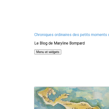
Aller
Chroniques ordinaires des petits moments d
au
Le Blog de Maryline Bompard
contenu
Menu et widgets