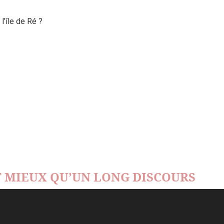
’île de Ré ?
 MIEUX QU’UN LONG DISCOURS