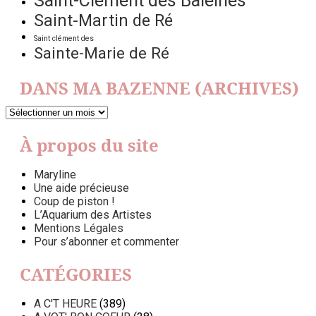
Saint-Clément des Baleines
Saint-Martin de Ré
Saint clément des
Sainte-Marie de Ré
DANS MA BAZENNE (ARCHIVES)
DANS
MA
BAZENNE
À propos du site
(ARCHIVES)
Maryline
Une aide précieuse
Coup de piston !
L’Aquarium des Artistes
Mentions Légales
Pour s’abonner et commenter
CATÉGORIES
A C'T HEURE
(389)