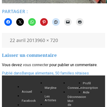
PARTAGER :
Publié
Taille
22 avril 2013
960 × 720
le
réelle
Laisser un commentaire
Vous devez
vous connecter
pour publier un commentaire.
Navigation
Publié dans
Banque alimentaire, 50 familles rétaises
de
Profil
Maryline
Connexion
Inscription
l’article
Accueil
Aide
Les
Déconnexion
Artistes
Facebook
Mot
de