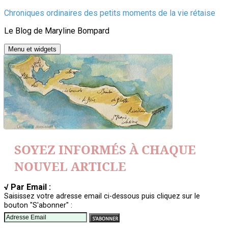
Aller
Chroniques ordinaires des petits moments de la vie rétaise
au
Le Blog de Maryline Bompard
contenu
Menu et widgets
SOYEZ INFORMÉS À CHAQUE
NOUVEL ARTICLE
√ Par Email :
Saisissez votre adresse email ci-dessous puis cliquez sur le
bouton "S'abonner" :