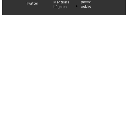
passe
Mentions
Twitter
oublié
Légales