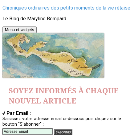
Aller
Chroniques ordinaires des petits moments de la vie rétaise
au
Le Blog de Maryline Bompard
contenu
Menu et widgets
SOYEZ INFORMÉS À CHAQUE
NOUVEL ARTICLE
√ Par Email :
Saisissez votre adresse email ci-dessous puis cliquez sur le
bouton "S'abonner" :