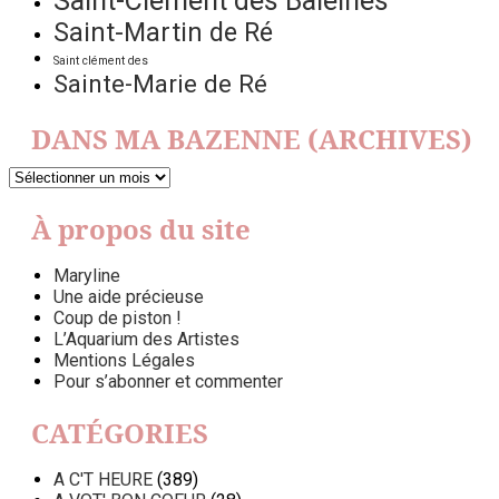
Saint-Clément des Baleines
Saint-Martin de Ré
Saint clément des
Sainte-Marie de Ré
DANS MA BAZENNE (ARCHIVES)
DANS
MA
BAZENNE
À propos du site
(ARCHIVES)
Maryline
Une aide précieuse
Coup de piston !
L’Aquarium des Artistes
Mentions Légales
Pour s’abonner et commenter
CATÉGORIES
A C'T HEURE
(389)