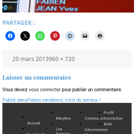
PARTAGER :
Publié
Taille
20 mars 2013
960 × 720
le
réelle
Laisser un commentaire
Vous devez
vous connecter
pour publier un commentaire.
Navigation
Publié dans
Palets vendéens, c’est du sérieux !
de
Profil
Maryline
Connexion
Inscription
l’article
Accueil
Aide
Les
Déconnexion
Artistes