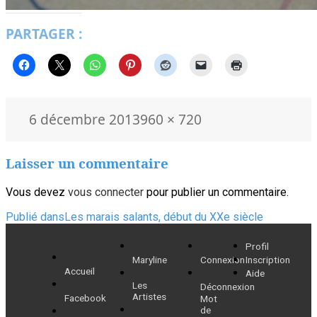
PARTAGER :
Publié
Taille
6 décembre 2013
960 × 720
le
réelle
Laisser un commentaire
Vous devez
vous connecter
pour publier un commentaire.
Navigation
Publié dans
Les marais salants, début du XXe siècle
de
Profil
Maryline
Connexion
Inscription
l’article
Accueil
Aide
Les
Déconnexion
Artistes
Facebook
Mot
de