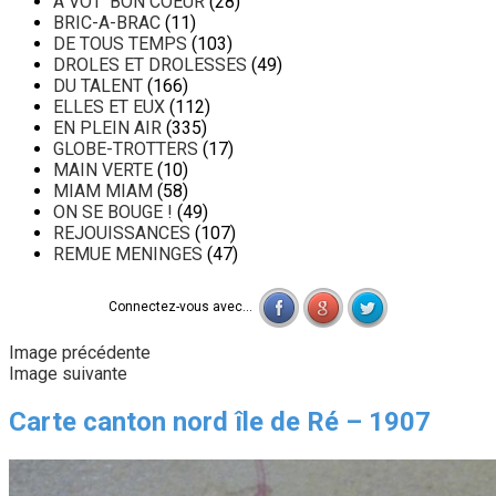
A VOT' BON COEUR
(28)
BRIC-A-BRAC
(11)
DE TOUS TEMPS
(103)
DROLES ET DROLESSES
(49)
DU TALENT
(166)
ELLES ET EUX
(112)
EN PLEIN AIR
(335)
GLOBE-TROTTERS
(17)
MAIN VERTE
(10)
MIAM MIAM
(58)
ON SE BOUGE !
(49)
REJOUISSANCES
(107)
REMUE MENINGES
(47)
Connectez-vous avec...
Image précédente
Image suivante
Carte canton nord île de Ré – 1907