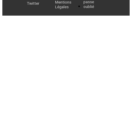
passe
Mentions
Twitter
oublié
Légales