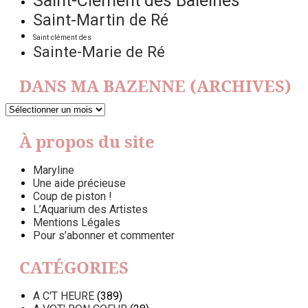
Saint-Clément des Baleines
Saint-Martin de Ré
Saint clément des
Sainte-Marie de Ré
DANS MA BAZENNE (ARCHIVES)
DANS
MA
BAZENNE
À propos du site
(ARCHIVES)
Maryline
Une aide précieuse
Coup de piston !
L’Aquarium des Artistes
Mentions Légales
Pour s’abonner et commenter
CATÉGORIES
A C'T HEURE
(389)