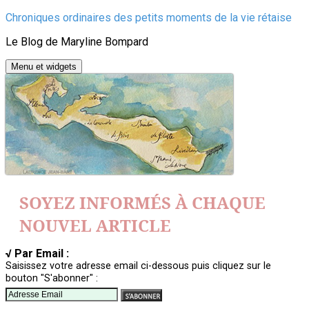
Aller
Chroniques ordinaires des petits moments de la vie rétaise
au
Le Blog de Maryline Bompard
contenu
Menu et widgets
SOYEZ INFORMÉS À CHAQUE
NOUVEL ARTICLE
√ Par Email :
Saisissez votre adresse email ci-dessous puis cliquez sur le
bouton "S'abonner" :