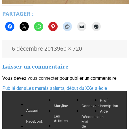
PARTAGER :
Publié
Taille
6 décembre 2013
960 × 720
le
réelle
Laisser un commentaire
Vous devez
vous connecter
pour publier un commentaire.
Navigation
Publié dans
Les marais salants, début du XXe siècle
de
Profil
Maryline
Connexion
Inscription
l’article
Accueil
Aide
Les
Déconnexion
Artistes
Facebook
Mot
de