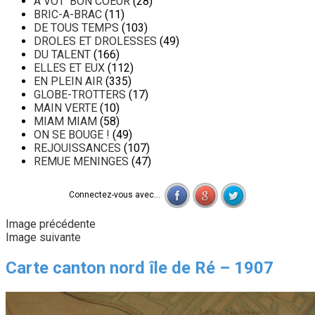
A VOT' BON COEUR
(28)
BRIC-A-BRAC
(11)
DE TOUS TEMPS
(103)
DROLES ET DROLESSES
(49)
DU TALENT
(166)
ELLES ET EUX
(112)
EN PLEIN AIR
(335)
GLOBE-TROTTERS
(17)
MAIN VERTE
(10)
MIAM MIAM
(58)
ON SE BOUGE !
(49)
REJOUISSANCES
(107)
REMUE MENINGES
(47)
Connectez-vous avec...
Image précédente
Image suivante
Carte canton nord île de Ré – 1907