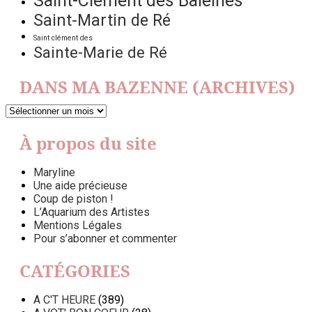
Saint-Clément des Baleines
Saint-Martin de Ré
Saint clément des
Sainte-Marie de Ré
DANS MA BAZENNE (ARCHIVES)
DANS
MA
BAZENNE
À propos du site
(ARCHIVES)
Maryline
Une aide précieuse
Coup de piston !
L’Aquarium des Artistes
Mentions Légales
Pour s’abonner et commenter
CATÉGORIES
A C'T HEURE
(389)