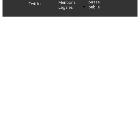
passe
Mentions
Twitter
oublié
Légales