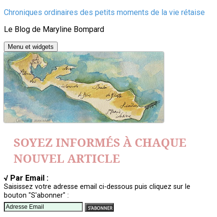
Aller
Chroniques ordinaires des petits moments de la vie rétaise
au
Le Blog de Maryline Bompard
contenu
Menu et widgets
SOYEZ INFORMÉS À CHAQUE
NOUVEL ARTICLE
√ Par Email :
Saisissez votre adresse email ci-dessous puis cliquez sur le
bouton "S'abonner" :