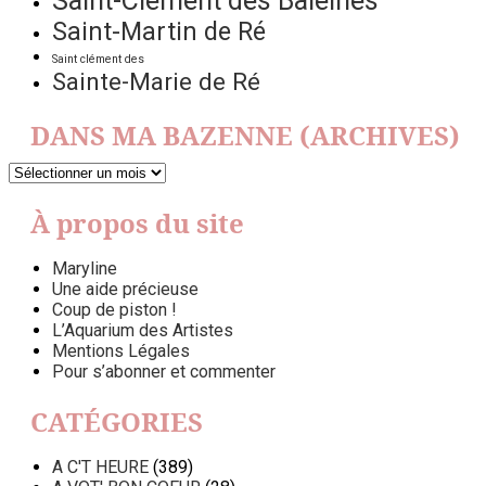
Saint-Clément des Baleines
Saint-Martin de Ré
Saint clément des
Sainte-Marie de Ré
DANS MA BAZENNE (ARCHIVES)
DANS
MA
BAZENNE
À propos du site
(ARCHIVES)
Maryline
Une aide précieuse
Coup de piston !
L’Aquarium des Artistes
Mentions Légales
Pour s’abonner et commenter
CATÉGORIES
A C'T HEURE
(389)