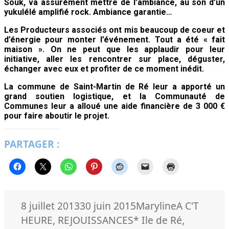
Souk, va assurément mettre de l’ambiance, au son d’un
yukulélé amplifié rock. Ambiance garantie…
Les Producteurs associés ont mis beaucoup de coeur et
d’énergie pour monter l’événement. Tout a été « fait
maison ». On ne peut que les applaudir pour leur
initiative, aller les rencontrer sur place, déguster,
échanger avec eux et profiter de ce moment inédit.
La commune de Saint-Martin de Ré leur a apporté un
grand soutien logistique, et la Communauté de
Communes leur a alloué une aide financière de 3 000 €
pour faire aboutir le projet.
PARTAGER :
Publié
Auteur
Catégories
8 juillet 2013
30 juin 2015
Maryline
A C'T
le
Mots-
HEURE
,
REJOUISSANCES
* Ile de Ré
,