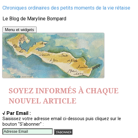
Aller
Chroniques ordinaires des petits moments de la vie rétaise
au
Le Blog de Maryline Bompard
contenu
Menu et widgets
SOYEZ INFORMÉS À CHAQUE
NOUVEL ARTICLE
√ Par Email :
Saisissez votre adresse email ci-dessous puis cliquez sur le
bouton "S'abonner" :