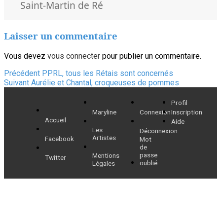
clés
Saint-Martin de Ré
Laisser un commentaire
Vous devez
vous connecter
pour publier un commentaire.
Navigation
Article
Précédent
PPRL, tous les Rétais sont concernés
Article
précédent :
Suivant
Aurélie et Chantal, croqueuses de pommes
de
suivant :
Profil
l’article
Maryline
Connexion
Inscription
Accueil
Aide
Les
Déconnexion
Artistes
Facebook
Mot
de
passe
Mentions
Twitter
oublié
Légales