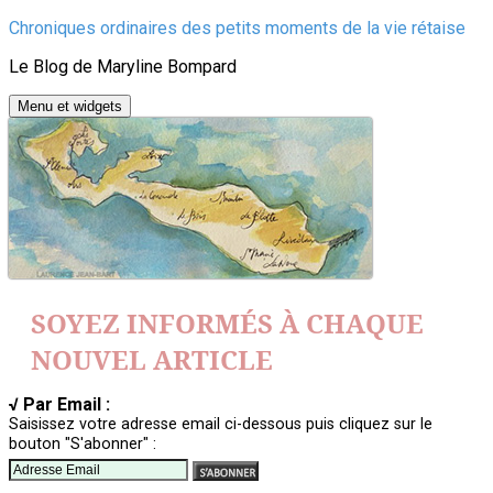
Aller
Chroniques ordinaires des petits moments de la vie rétaise
au
Le Blog de Maryline Bompard
contenu
Menu et widgets
SOYEZ INFORMÉS À CHAQUE
NOUVEL ARTICLE
√ Par Email :
Saisissez votre adresse email ci-dessous puis cliquez sur le
bouton "S'abonner" :