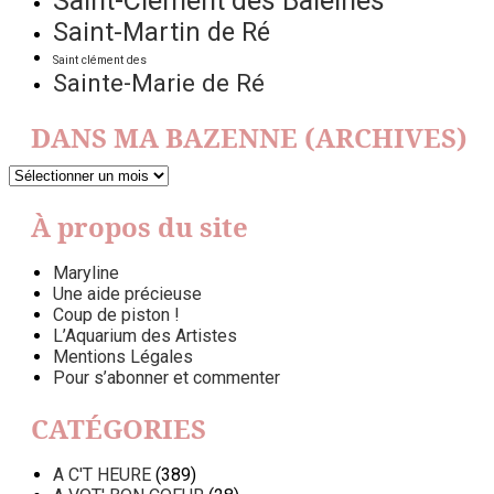
Saint-Clément des Baleines
Saint-Martin de Ré
Saint clément des
Sainte-Marie de Ré
DANS MA BAZENNE (ARCHIVES)
DANS
MA
BAZENNE
À propos du site
(ARCHIVES)
Maryline
Une aide précieuse
Coup de piston !
L’Aquarium des Artistes
Mentions Légales
Pour s’abonner et commenter
CATÉGORIES
A C'T HEURE
(389)