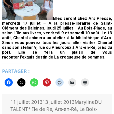
Elles seront chez
Ars Presse,
mercredi 17 juillet – A la presse-librairie de Saint-
Clément des Baleines, jeudi 25 juillet – Au Bois-Plage, au
salon L’île aux livres, vendredi 9 et samedi 10 août. Le 13
août, Chantal animera un atelier à la bibliothèque d’Ars.
Sinon vous pouvez tous les jours aller visiter Chantal
dans son atelier 9, rue du Pleurdoux à Ars-en-Ré, près du
port. Elle se fera un plaisir de vous
raconter l’exquis destin de La croqueuse de pommes.
PARTAGER :
Publié
Auteur
Catégor
11 juillet 2013
13 juillet 2013
Maryline
DU
le
Mots-
TALENT
* Ile de Ré
,
Ars-en-Ré
,
Le Bois-