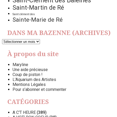
Saint-Clément des Baleines
Saint-Martin de Ré
Saint clément des
Sainte-Marie de Ré
DANS MA BAZENNE (ARCHIVES)
DANS
MA
BAZENNE
À propos du site
(ARCHIVES)
Maryline
Une aide précieuse
Coup de piston !
L’Aquarium des Artistes
Mentions Légales
Pour s’abonner et commenter
CATÉGORIES
A C'T HEURE
(389)