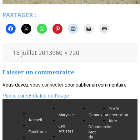
PARTAGER :
Publié
Taille
18 juillet 2013
960 × 720
le
réelle
Laisser un commentaire
Vous devez
vous connecter
pour publier un commentaire.
Navigation
Publié dans
Brutalité de l’orage
de
Profil
Maryline
Connexion
Inscription
l’article
Accueil
Aide
Les
Déconnexion
Artistes
Facebook
Mot
de