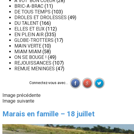
A VOT' BON COEUR
(28)
BRIC-A-BRAC
(11)
DE TOUS TEMPS
(103)
DROLES ET DROLESSES
(49)
DU TALENT
(166)
ELLES ET EUX
(112)
EN PLEIN AIR
(335)
GLOBE-TROTTERS
(17)
MAIN VERTE
(10)
MIAM MIAM
(58)
ON SE BOUGE !
(49)
REJOUISSANCES
(107)
REMUE MENINGES
(47)
Connectez-vous avec...
Image précédente
Image suivante
Marais en famille – 18 juillet