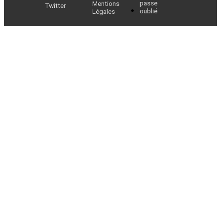
passe
Mentions
Twitter
oublié
Légales