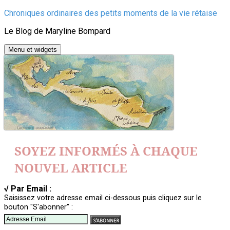
Aller
Chroniques ordinaires des petits moments de la vie rétaise
au
Le Blog de Maryline Bompard
contenu
Menu et widgets
SOYEZ INFORMÉS À CHAQUE
NOUVEL ARTICLE
√ Par Email :
Saisissez votre adresse email ci-dessous puis cliquez sur le
bouton "S'abonner" :