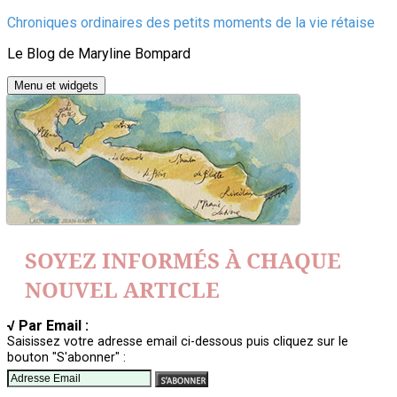
Aller
Chroniques ordinaires des petits moments de la vie rétaise
au
Le Blog de Maryline Bompard
contenu
Menu et widgets
SOYEZ INFORMÉS À CHAQUE
NOUVEL ARTICLE
√ Par Email :
Saisissez votre adresse email ci-dessous puis cliquez sur le
bouton "S'abonner" :