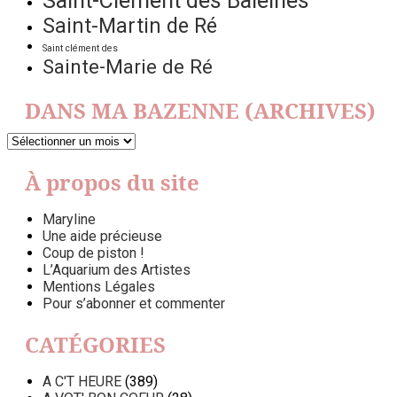
Saint-Clément des Baleines
Saint-Martin de Ré
Saint clément des
Sainte-Marie de Ré
DANS MA BAZENNE (ARCHIVES)
DANS
MA
BAZENNE
À propos du site
(ARCHIVES)
Maryline
Une aide précieuse
Coup de piston !
L’Aquarium des Artistes
Mentions Légales
Pour s’abonner et commenter
CATÉGORIES
A C'T HEURE
(389)