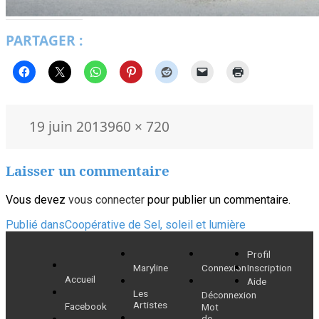
PARTAGER :
Publié
Taille
19 juin 2013
960 × 720
le
réelle
Laisser un commentaire
Vous devez
vous connecter
pour publier un commentaire.
Navigation
Publié dans
Coopérative de Sel, soleil et lumière
de
Profil
Maryline
Connexion
Inscription
l’article
Accueil
Aide
Les
Déconnexion
Artistes
Facebook
Mot
de