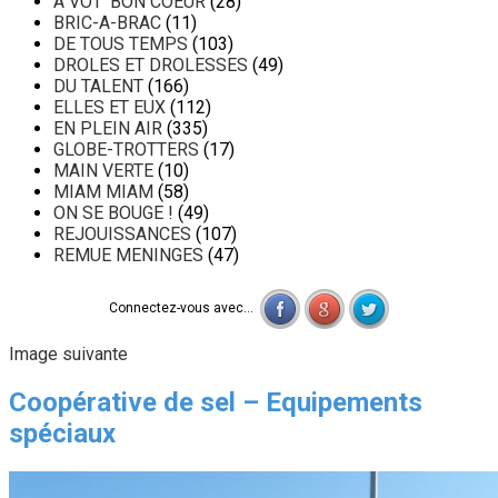
A VOT' BON COEUR
(28)
BRIC-A-BRAC
(11)
DE TOUS TEMPS
(103)
DROLES ET DROLESSES
(49)
DU TALENT
(166)
ELLES ET EUX
(112)
EN PLEIN AIR
(335)
GLOBE-TROTTERS
(17)
MAIN VERTE
(10)
MIAM MIAM
(58)
ON SE BOUGE !
(49)
REJOUISSANCES
(107)
REMUE MENINGES
(47)
Connectez-vous avec...
Image suivante
Coopérative de sel – Equipements
spéciaux