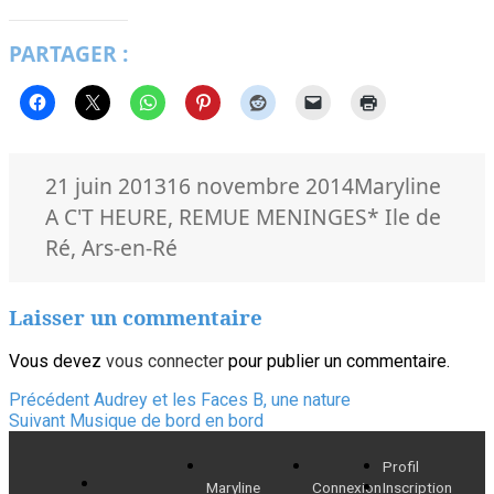
PARTAGER :
Publié
Auteur
Caté
21 juin 2013
16 novembre 2014
Maryline
le
Mots-
A C'T HEURE
,
REMUE MENINGES
* Ile de
clés
Ré
,
Ars-en-Ré
Laisser un commentaire
Vous devez
vous connecter
pour publier un commentaire.
Navigation
Article
Précédent
Audrey et les Faces B, une nature
Article
précédent :
Suivant
Musique de bord en bord
de
suivant :
Profil
l’article
Maryline
Connexion
Inscription