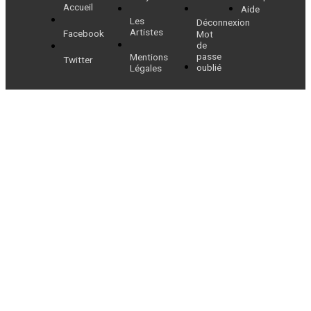
Accueil
Aide
Les
Déconnexion
Artistes
Facebook
Mot
de
passe
Mentions
Twitter
oublié
Légales