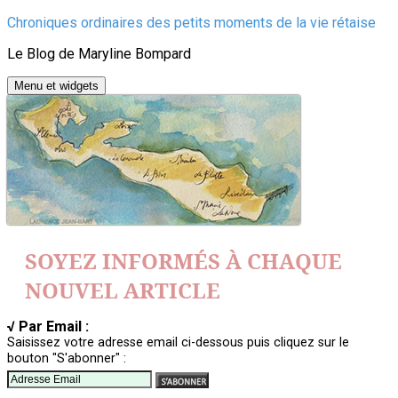
Aller
Chroniques ordinaires des petits moments de la vie rétaise
au
Le Blog de Maryline Bompard
contenu
Menu et widgets
SOYEZ INFORMÉS À CHAQUE
NOUVEL ARTICLE
√ Par Email :
Saisissez votre adresse email ci-dessous puis cliquez sur le
bouton "S'abonner" :