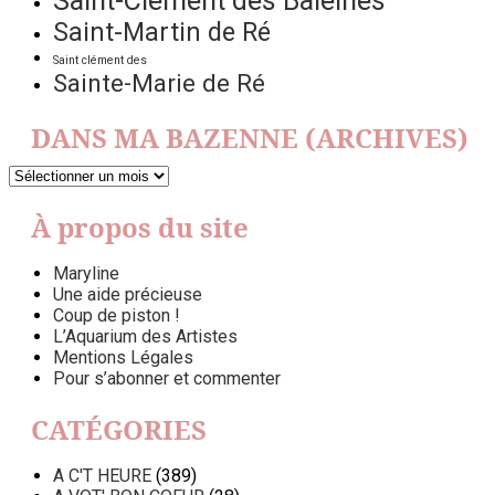
Saint-Clément des Baleines
Saint-Martin de Ré
Saint clément des
Sainte-Marie de Ré
DANS MA BAZENNE (ARCHIVES)
DANS
MA
BAZENNE
À propos du site
(ARCHIVES)
Maryline
Une aide précieuse
Coup de piston !
L’Aquarium des Artistes
Mentions Légales
Pour s’abonner et commenter
CATÉGORIES
A C'T HEURE
(389)