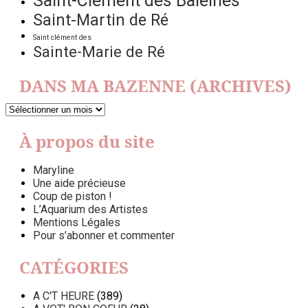
Saint-Clément des Baleines
Saint-Martin de Ré
Saint clément des
Sainte-Marie de Ré
DANS MA BAZENNE (ARCHIVES)
DANS
MA
BAZENNE
À propos du site
(ARCHIVES)
Maryline
Une aide précieuse
Coup de piston !
L’Aquarium des Artistes
Mentions Légales
Pour s’abonner et commenter
CATÉGORIES
A C'T HEURE
(389)