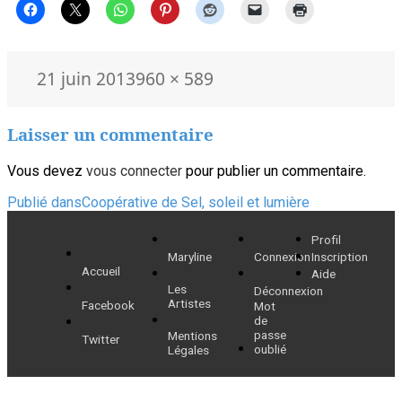
Publié
Taille
21 juin 2013
960 × 589
le
réelle
Laisser un commentaire
Vous devez
vous connecter
pour publier un commentaire.
Navigation
Publié dans
Coopérative de Sel, soleil et lumière
de
Profil
Maryline
Connexion
Inscription
l’article
Accueil
Aide
Les
Déconnexion
Artistes
Facebook
Mot
de
passe
Mentions
Twitter
oublié
Légales