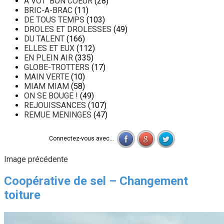
A VOT' BON COEUR
(28)
BRIC-A-BRAC
(11)
DE TOUS TEMPS
(103)
DROLES ET DROLESSES
(49)
DU TALENT
(166)
ELLES ET EUX
(112)
EN PLEIN AIR
(335)
GLOBE-TROTTERS
(17)
MAIN VERTE
(10)
MIAM MIAM
(58)
ON SE BOUGE !
(49)
REJOUISSANCES
(107)
REMUE MENINGES
(47)
Connectez-vous avec...
Image précédente
Coopérative de sel – Changement
toiture