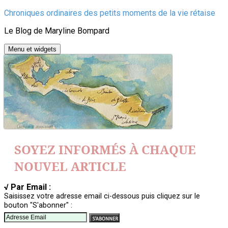
Aller
Chroniques ordinaires des petits moments de la vie rétaise
au
Le Blog de Maryline Bompard
contenu
Menu et widgets
SOYEZ INFORMÉS À CHAQUE
NOUVEL ARTICLE
√ Par Email :
Saisissez votre adresse email ci-dessous puis cliquez sur le
bouton "S'abonner" :