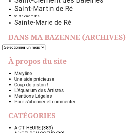
Saint-Clément des Baleines
Saint-Martin de Ré
Saint clément des
Sainte-Marie de Ré
DANS MA BAZENNE (ARCHIVES)
DANS
MA
BAZENNE
À propos du site
(ARCHIVES)
Maryline
Une aide précieuse
Coup de piston !
L’Aquarium des Artistes
Mentions Légales
Pour s’abonner et commenter
CATÉGORIES
A C'T HEURE
(389)