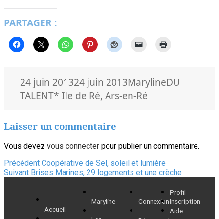
PARTAGER :
Publié
Auteur
Catégories
24 juin 2013
24 juin 2013
Maryline
DU
le
Mots-
TALENT
* Ile de Ré
,
Ars-en-Ré
clés
Laisser un commentaire
Vous devez
vous connecter
pour publier un commentaire.
Navigation
Article
Précédent
Coopérative de Sel, soleil et lumière
Article
précédent :
Suivant
Brises Marines, 29 logements et une crèche
de
suivant :
Profil
l’article
Maryline
Connexion
Inscription
Accueil
Aide