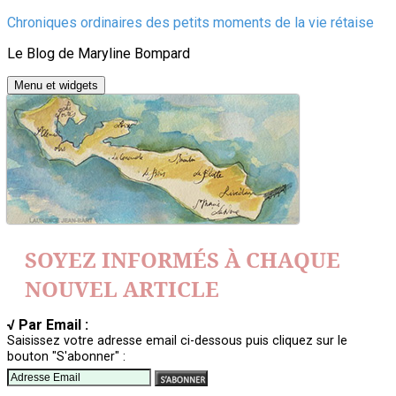
Aller
Chroniques ordinaires des petits moments de la vie rétaise
au
Le Blog de Maryline Bompard
contenu
Menu et widgets
SOYEZ INFORMÉS À CHAQUE
NOUVEL ARTICLE
√ Par Email :
Saisissez votre adresse email ci-dessous puis cliquez sur le
bouton "S'abonner" :