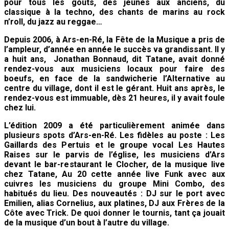
pour tous les goûts, des jeunes aux anciens, du
classique à la techno, des chants de marins au rock
n’roll, du jazz au reggae…
Depuis 2006, à Ars-en-Ré, la Fête de la Musique a pris de
l’ampleur, d’année en année le succès va grandissant. Il y
a huit ans, Jonathan Bonnaud, dit Tatane, avait donné
rendez-vous aux musiciens locaux pour faire des
boeufs, en face de la sandwicherie l’Alternative au
centre du village, dont il est le gérant.
Huit ans après, le
rendez-vous est immuable, dès 21 heures, il y avait foule
chez lui.
L’édition 2009 a été particulièrement animée dans
plusieurs spots d’Ars-en-Ré. Les fidèles au poste : Les
Gaillards des Pertuis et le groupe vocal Les Hautes
Raises sur le parvis de l’église, les musiciens d’Ars
devant le bar-restaurant le Clocher, de la musique live
chez Tatane, Au 20 cette année live Funk avec aux
cuivres les musiciens du groupe Mini Combo, des
habitués du lieu. Des nouveautés : DJ sur le port avec
Emilien, alias Cornelius, aux platines, DJ aux Frères de la
Côte avec Trick. De quoi donner le tournis, tant ça jouait
de la musique d’un bout à l’autre du village.