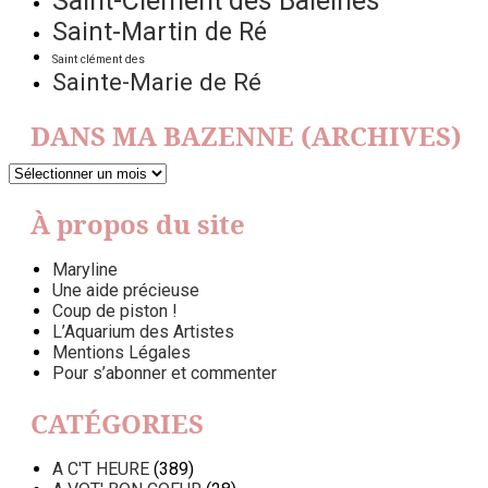
Saint-Clément des Baleines
Saint-Martin de Ré
Saint clément des
Sainte-Marie de Ré
DANS MA BAZENNE (ARCHIVES)
DANS
MA
BAZENNE
À propos du site
(ARCHIVES)
Maryline
Une aide précieuse
Coup de piston !
L’Aquarium des Artistes
Mentions Légales
Pour s’abonner et commenter
CATÉGORIES
A C'T HEURE
(389)