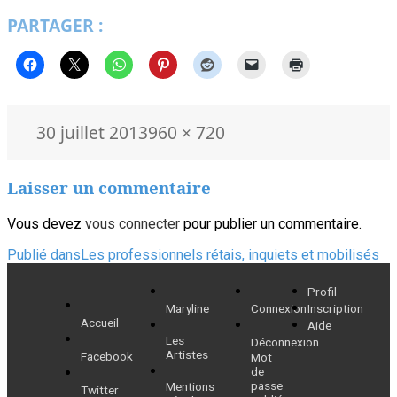
PARTAGER :
Publié
Taille
30 juillet 2013
960 × 720
le
réelle
Laisser un commentaire
Vous devez
vous connecter
pour publier un commentaire.
Navigation
Publié dans
Les professionnels rétais, inquiets et mobilisés
de
Profil
Maryline
Connexion
Inscription
l’article
Accueil
Aide
Les
Déconnexion
Artistes
Facebook
Mot
de
passe
Mentions
Twitter