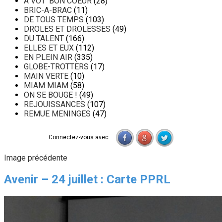
A VOT' BON COEUR
(28)
BRIC-A-BRAC
(11)
DE TOUS TEMPS
(103)
DROLES ET DROLESSES
(49)
DU TALENT
(166)
ELLES ET EUX
(112)
EN PLEIN AIR
(335)
GLOBE-TROTTERS
(17)
MAIN VERTE
(10)
MIAM MIAM
(58)
ON SE BOUGE !
(49)
REJOUISSANCES
(107)
REMUE MENINGES
(47)
Connectez-vous avec...
Image précédente
Avenir – 24 juillet : Carte PPRL