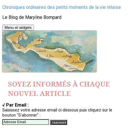
Aller
Chroniques ordinaires des petits moments de la vie rétaise
au
Le Blog de Maryline Bompard
contenu
Menu et widgets
SOYEZ INFORMÉS À CHAQUE
NOUVEL ARTICLE
√ Par Email :
Saisissez votre adresse email ci-dessous puis cliquez sur le
bouton "S'abonner" :