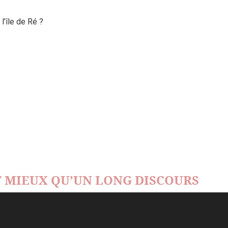
’île de Ré ?
 MIEUX QU’UN LONG DISCOURS