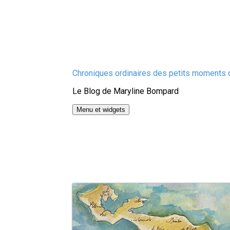
Aller
Chroniques ordinaires des petits moments d
au
Le Blog de Maryline Bompard
contenu
Menu et widgets