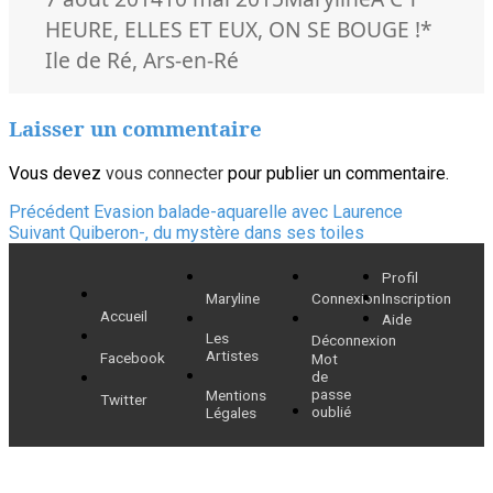
le
Mots-
HEURE
,
ELLES ET EUX
,
ON SE BOUGE !
*
clés
Ile de Ré
,
Ars-en-Ré
Laisser un commentaire
Vous devez
vous connecter
pour publier un commentaire.
Navigation
Article
Précédent
Evasion balade-aquarelle avec Laurence
Article
précédent :
Suivant
Quiberon-, du mystère dans ses toiles
de
suivant :
Profil
l’article
Maryline
Connexion
Inscription
Accueil
Aide
Les
Déconnexion
Artistes
Facebook
Mot
de
passe
Mentions
Twitter
oublié
Légales