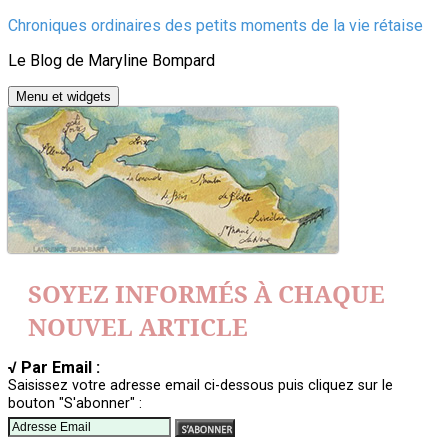
Aller
Chroniques ordinaires des petits moments de la vie rétaise
au
Le Blog de Maryline Bompard
contenu
Menu et widgets
SOYEZ INFORMÉS À CHAQUE
NOUVEL ARTICLE
√ Par Email :
Saisissez votre adresse email ci-dessous puis cliquez sur le
bouton "S'abonner" :