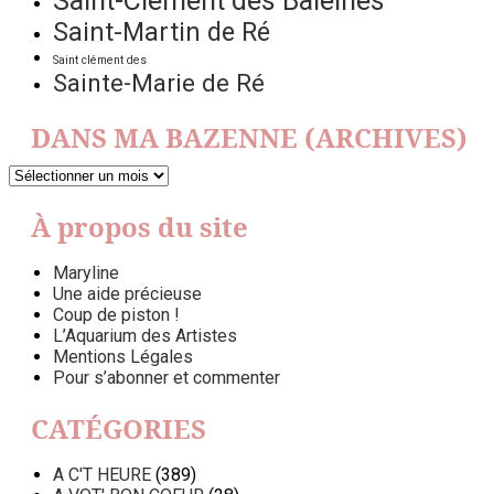
Saint-Clément des Baleines
Saint-Martin de Ré
Saint clément des
Sainte-Marie de Ré
DANS MA BAZENNE (ARCHIVES)
DANS
MA
BAZENNE
À propos du site
(ARCHIVES)
Maryline
Une aide précieuse
Coup de piston !
L’Aquarium des Artistes
Mentions Légales
Pour s’abonner et commenter
CATÉGORIES
A C'T HEURE
(389)