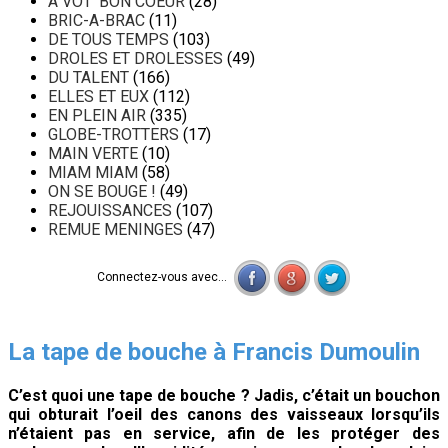
A VOT' BON COEUR
(28)
BRIC-A-BRAC
(11)
DE TOUS TEMPS
(103)
DROLES ET DROLESSES
(49)
DU TALENT
(166)
ELLES ET EUX
(112)
EN PLEIN AIR
(335)
GLOBE-TROTTERS
(17)
MAIN VERTE
(10)
MIAM MIAM
(58)
ON SE BOUGE !
(49)
REJOUISSANCES
(107)
REMUE MENINGES
(47)
Connectez-vous avec...
La tape de bouche à Francis Dumoulin
C’est quoi une tape de bouche ? Jadis, c’était un bouchon
qui obturait l’oeil des canons des vaisseaux
lorsqu’ils
n’étaient pas en service, afin de les protéger des