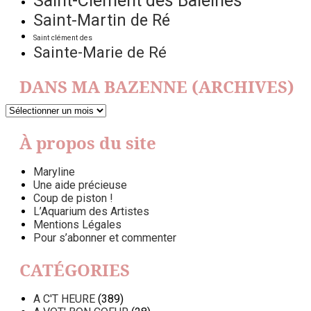
Saint-Clément des Baleines
Saint-Martin de Ré
Saint clément des
Sainte-Marie de Ré
DANS MA BAZENNE (ARCHIVES)
DANS
MA
BAZENNE
À propos du site
(ARCHIVES)
Maryline
Une aide précieuse
Coup de piston !
L’Aquarium des Artistes
Mentions Légales
Pour s’abonner et commenter
CATÉGORIES
A C'T HEURE
(389)