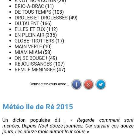
A VOT' BON COEUR
(28)
BRIC-A-BRAC
(11)
DE TOUS TEMPS
(103)
DROLES ET DROLESSES
(49)
DU TALENT
(166)
ELLES ET EUX
(112)
EN PLEIN AIR
(335)
GLOBE-TROTTERS
(17)
MAIN VERTE
(10)
MIAM MIAM
(58)
ON SE BOUGE !
(49)
REJOUISSANCES
(107)
REMUE MENINGES
(47)
Connectez-vous avec...
Météo Ile de Ré 2015
Un dicton populaire dit :
« Regarde comment sont
menées, Depuis Noël douze journées, Car suivant ces douze
jours, Les douze mois auront leur cours ».