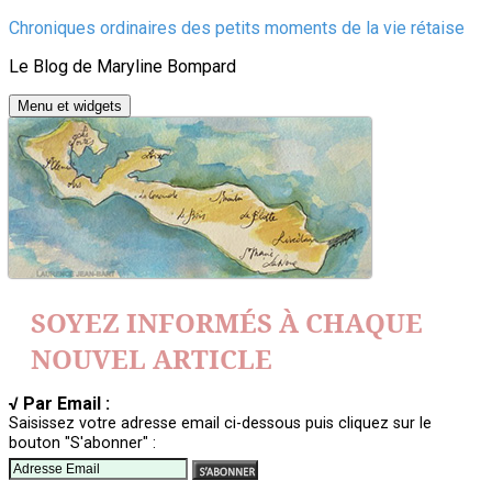
Aller
Chroniques ordinaires des petits moments de la vie rétaise
au
Le Blog de Maryline Bompard
contenu
Menu et widgets
SOYEZ INFORMÉS À CHAQUE
NOUVEL ARTICLE
√ Par Email :
Saisissez votre adresse email ci-dessous puis cliquez sur le
bouton "S'abonner" :