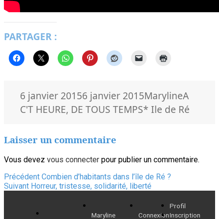
PARTAGER :
Publié
Auteur
Catégor
6 janvier 2015
6 janvier 2015
Maryline
A
le
Mots-
C'T HEURE
,
DE TOUS TEMPS
* Ile de Ré
clés
Laisser un commentaire
Vous devez
vous connecter
pour publier un commentaire.
Navigation
Article
Précédent
Combien d’habitants dans l’île de Ré ?
Article
précédent :
Suivant
Horreur, tristesse, solidarité, liberté
de
suivant :
Profil
l’article
Maryline
Connexion
Inscription