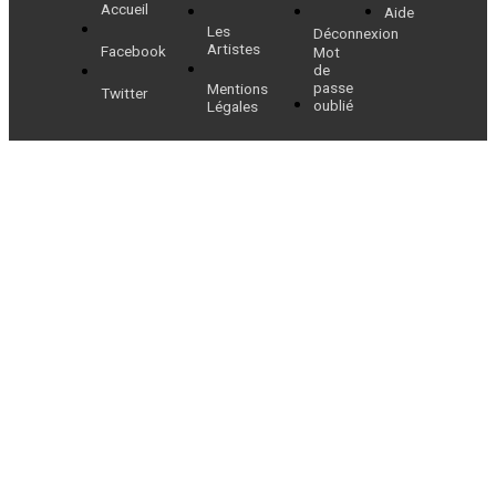
Accueil
Aide
Les
Déconnexion
Artistes
Facebook
Mot
de
passe
Mentions
Twitter
oublié
Légales