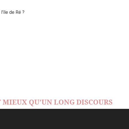
’île de Ré ?
 MIEUX QU’UN LONG DISCOURS