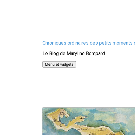
Aller
Chroniques ordinaires des petits moments d
au
Le Blog de Maryline Bompard
contenu
Menu et widgets