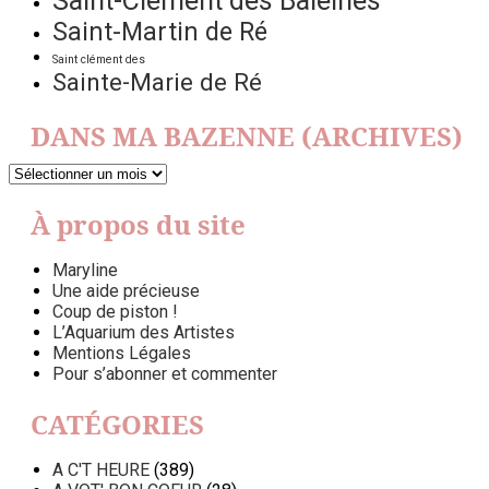
Saint-Clément des Baleines
Saint-Martin de Ré
Saint clément des
Sainte-Marie de Ré
DANS MA BAZENNE (ARCHIVES)
DANS
MA
BAZENNE
À propos du site
(ARCHIVES)
Maryline
Une aide précieuse
Coup de piston !
L’Aquarium des Artistes
Mentions Légales
Pour s’abonner et commenter
CATÉGORIES
A C'T HEURE
(389)