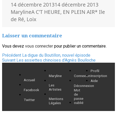
Publié
Auteur
14 décembre 2013
14 décembre 2013
le
Catégories
Mots-
Maryline
A C'T HEURE
,
EN PLEIN AIR
* Ile
clés
de Ré
,
Loix
Laisser un commentaire
Vous devez
vous connecter
pour publier un commentaire.
Navigation
Article
Précédent
La digue du Boutillon, nouvel épisode
Article
précédent :
Suivant
Les assiettes chinoises d’Agnès Boulloche
de
suivant :
Profil
l’article
Maryline
Connexion
Inscription
Accueil
Aide
Les
Déconnexion
Artistes
Facebook
Mot
de
passe
Mentions
Twitter
oublié
Légales