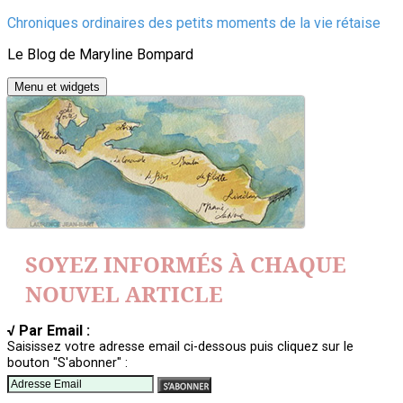
Aller
Chroniques ordinaires des petits moments de la vie rétaise
au
Le Blog de Maryline Bompard
contenu
Menu et widgets
SOYEZ INFORMÉS À CHAQUE
NOUVEL ARTICLE
√ Par Email :
Saisissez votre adresse email ci-dessous puis cliquez sur le
bouton "S'abonner" :