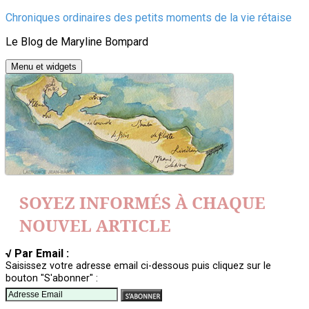
Aller
Chroniques ordinaires des petits moments de la vie rétaise
au
Le Blog de Maryline Bompard
contenu
Menu et widgets
SOYEZ INFORMÉS À CHAQUE
NOUVEL ARTICLE
√ Par Email :
Saisissez votre adresse email ci-dessous puis cliquez sur le
bouton "S'abonner" :