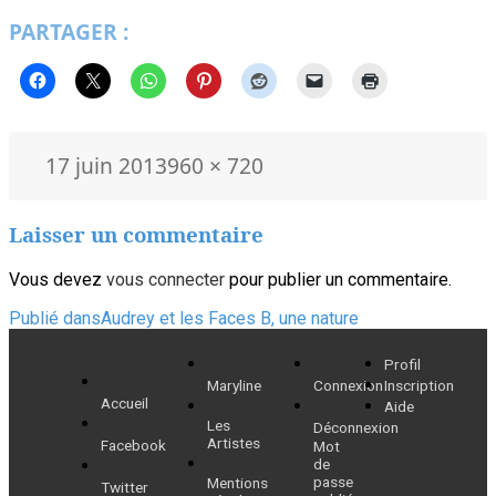
PARTAGER :
Publié
Taille
17 juin 2013
960 × 720
le
réelle
Laisser un commentaire
Vous devez
vous connecter
pour publier un commentaire.
Navigation
Publié dans
Audrey et les Faces B, une nature
de
Profil
Maryline
Connexion
Inscription
l’article
Accueil
Aide
Les
Déconnexion
Artistes
Facebook
Mot
de
passe
Mentions
Twitter