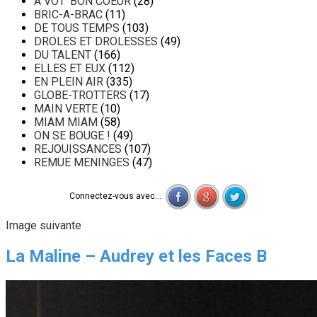
A VOT' BON COEUR
(28)
BRIC-A-BRAC
(11)
DE TOUS TEMPS
(103)
DROLES ET DROLESSES
(49)
DU TALENT
(166)
ELLES ET EUX
(112)
EN PLEIN AIR
(335)
GLOBE-TROTTERS
(17)
MAIN VERTE
(10)
MIAM MIAM
(58)
ON SE BOUGE !
(49)
REJOUISSANCES
(107)
REMUE MENINGES
(47)
Connectez-vous avec...
Image suivante
La Maline – Audrey et les Faces B