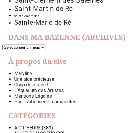
Saint-Clément des Baleines
Saint-Martin de Ré
Saint clément des
Sainte-Marie de Ré
DANS MA BAZENNE (ARCHIVES)
DANS
MA
BAZENNE
À propos du site
(ARCHIVES)
Maryline
Une aide précieuse
Coup de piston !
L’Aquarium des Artistes
Mentions Légales
Pour s’abonner et commenter
CATÉGORIES
A C'T HEURE
(389)