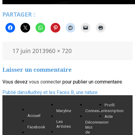
PARTAGER :
Publié
Taille
17 juin 2013
960 × 720
le
réelle
Laisser un commentaire
Vous devez
vous connecter
pour publier un commentaire.
Navigation
Publié dans
Audrey et les Faces B, une nature
de
Profil
Maryline
Connexion
Inscription
l’article
Accueil
Aide
Les
Déconnexion
Artistes
Facebook
Mot
de