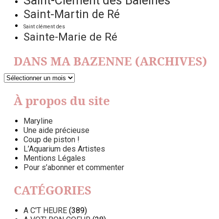
Saint-Clément des Baleines
Saint-Martin de Ré
Saint clément des
Sainte-Marie de Ré
DANS MA BAZENNE (ARCHIVES)
DANS
MA
BAZENNE
À propos du site
(ARCHIVES)
Maryline
Une aide précieuse
Coup de piston !
L’Aquarium des Artistes
Mentions Légales
Pour s’abonner et commenter
CATÉGORIES
A C'T HEURE
(389)