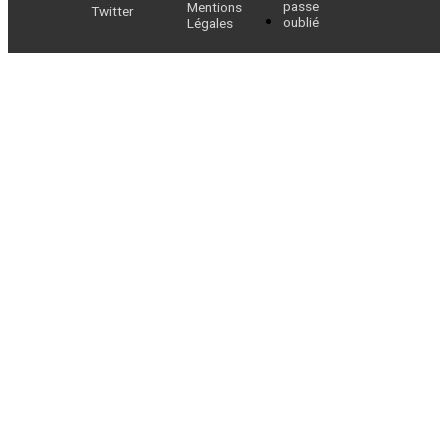
passe
Mentions
Twitter
oublié
Légales