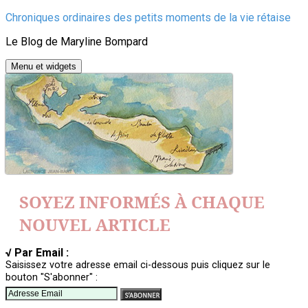
Aller
Chroniques ordinaires des petits moments de la vie rétaise
au
Le Blog de Maryline Bompard
contenu
Menu et widgets
SOYEZ INFORMÉS À CHAQUE
NOUVEL ARTICLE
√ Par Email :
Saisissez votre adresse email ci-dessous puis cliquez sur le
bouton "S'abonner" :