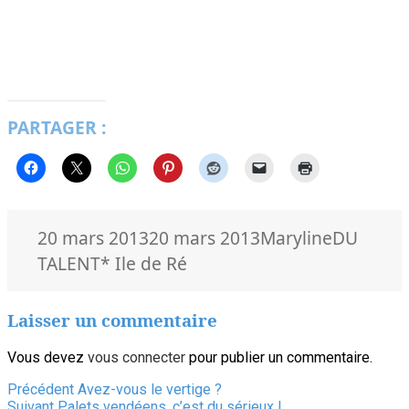
PARTAGER :
Publié
Auteur
Catégori
20 mars 2013
20 mars 2013
Maryline
DU
le
Mots-
TALENT
* Ile de Ré
clés
Laisser un commentaire
Vous devez
vous connecter
pour publier un commentaire.
Navigation
Article
Précédent
Avez-vous le vertige ?
Article
précédent :
Suivant
Palets vendéens, c’est du sérieux !