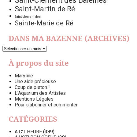
Saint-Clément des Baleines
Saint-Martin de Ré
Saint clément des
Sainte-Marie de Ré
DANS MA BAZENNE (ARCHIVES)
DANS
MA
BAZENNE
À propos du site
(ARCHIVES)
Maryline
Une aide précieuse
Coup de piston !
L’Aquarium des Artistes
Mentions Légales
Pour s’abonner et commenter
CATÉGORIES
A C'T HEURE
(389)