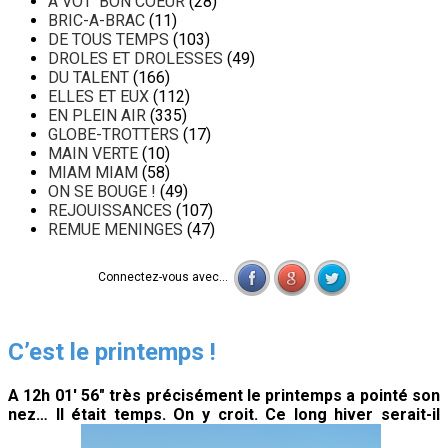
A VOT' BON COEUR
(28)
BRIC-A-BRAC
(11)
DE TOUS TEMPS
(103)
DROLES ET DROLESSES
(49)
DU TALENT
(166)
ELLES ET EUX
(112)
EN PLEIN AIR
(335)
GLOBE-TROTTERS
(17)
MAIN VERTE
(10)
MIAM MIAM
(58)
ON SE BOUGE !
(49)
REJOUISSANCES
(107)
REMUE MENINGES
(47)
Connectez-vous avec...
C’est le printemps !
A 12h 01′ 56″ très précisément le printemps a pointé son
nez… Il était temps. On y croit. Ce long hiver serait-il