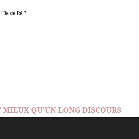
’île de Ré ?
 MIEUX QU’UN LONG DISCOURS