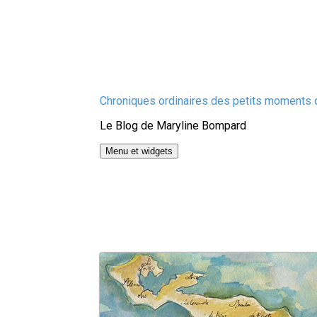
Aller
Chroniques ordinaires des petits moments d
au
Le Blog de Maryline Bompard
contenu
Menu et widgets